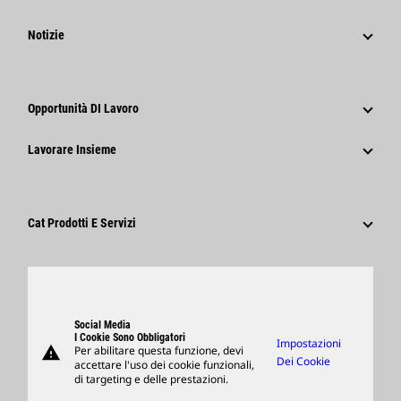
Strategia
Notizie
Governance
Notizie E Caratteristiche
Storia
Comunicati Stampa Aziendali
Opportunità DI Lavoro
Caterpillar Foundation
Informazioni Per I Media
Perché Caterpillar?
Lavorare Insieme
Codice Di Condotta
Social Network
Tipi Di Carriere
Dipendenti E Pensionati
Sostenibilità
Cultura
Fornitori
Innovazione
Cat Prodotti E Servizi
Ricerca E Adesione
Sedi Globali
Prodotti
Visitors Center E Museo
Ricambi
Support
Social Media
I Cookie Sono Obbligatori
Impostazioni
warning
Per abilitare questa funzione, devi
Merchandising
Dei Cookie
accettare l'uso dei cookie funzionali,
di targeting e delle prestazioni.
Trova Un Dealer