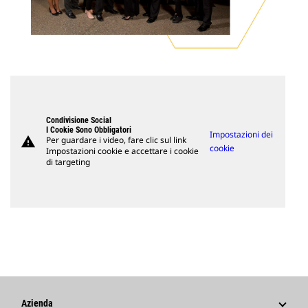
Condivisione Social
I Cookie Sono Obbligatori
Impostazioni dei
warning
Per guardare i video, fare clic sul link
cookie
Impostazioni cookie e accettare i cookie
di targeting
Azienda