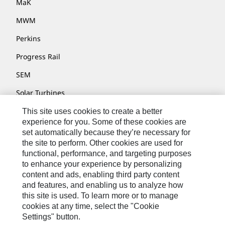
MaK
MWM
Perkins
Progress Rail
SEM
Solar Turbines
SPM Oil & Gas
This site uses cookies to create a better
experience for you. Some of these cookies are
Turner Powertrain Systems
set automatically because they’re necessary for
the site to perform. Other cookies are used for
functional, performance, and targeting purposes
to enhance your experience by personalizing
Contatti
content and ads, enabling third party content
Mappa Del Sito
and features, and enabling us to analyze how
this site is used. To learn more or to manage
Cookie Settings
cookies at any time, select the "Cookie
Settings" button.
Informazioni Legali