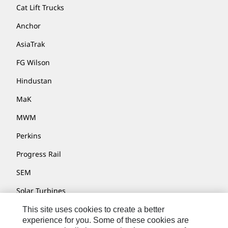
Cat Lift Trucks
Anchor
AsiaTrak
FG Wilson
Hindustan
MaK
MWM
Perkins
Progress Rail
SEM
Solar Turbines
SPM Oil & Gas
This site uses cookies to create a better
experience for you. Some of these cookies are
Turner Powertrain Systems