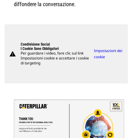
diffondere la conversazione.
Condivisione Social
I Cookie Sono Obbligatori
Impostazioni dei
warning
Per guardare i video, fare clic sul link
cookie
Impostazioni cookie e accettare i cookie
di targeting