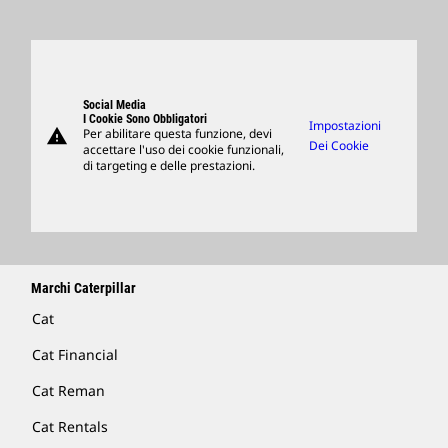
Ricerca E Adesione
Sedi Globali
Prodotti
Visitors Center E Museo
Ricambi
Support
Social Media
I Cookie Sono Obbligatori
Impostazioni
warning
Per abilitare questa funzione, devi
Merchandising
Dei Cookie
accettare l'uso dei cookie funzionali,
di targeting e delle prestazioni.
Trova Un Dealer
Marchi Caterpillar
Cat
Cat Financial
Cat Reman
Cat Rentals