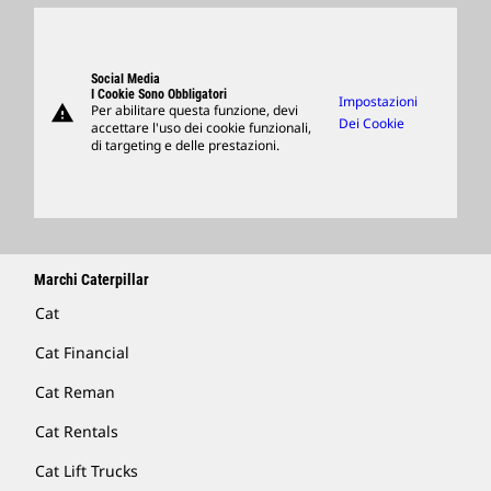
Visitors Center E Museo
Ricambi
Support
Social Media
I Cookie Sono Obbligatori
Impostazioni
warning
Per abilitare questa funzione, devi
Merchandising
Dei Cookie
accettare l'uso dei cookie funzionali,
di targeting e delle prestazioni.
Trova Un Dealer
Marchi Caterpillar
Cat
Cat Financial
Cat Reman
Cat Rentals
Cat Lift Trucks