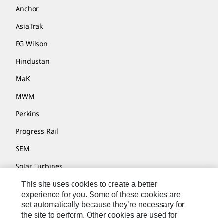
Anchor
AsiaTrak
FG Wilson
Hindustan
MaK
MWM
Perkins
Progress Rail
SEM
Solar Turbines
SPM Oil & Gas
This site uses cookies to create a better
experience for you. Some of these cookies are
Turner Powertrain Systems
set automatically because they’re necessary for
the site to perform. Other cookies are used for