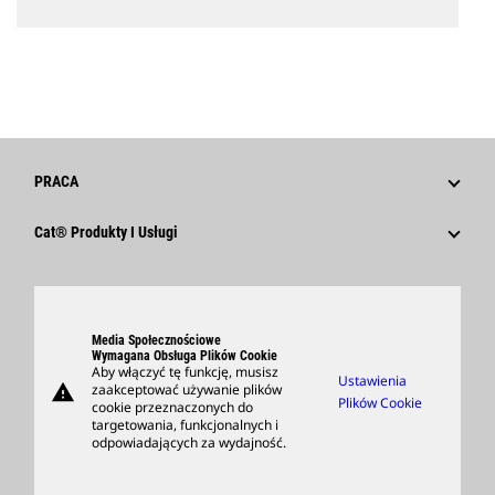
PRACA
Dlaczego Caterpillar?
Cat® Produkty I Usługi
Obszary Rozwoju Kariery
Produkty
Kultura
Części
Szukaj I Zastosuj
Media Społecznościowe
Support
Wymagana Obsługa Plików Cookie
Aby włączyć tę funkcję, musisz
Ustawienia
warning
zaakceptować używanie plików
Kup Artykuły Handlowe
Plików Cookie
cookie przeznaczonych do
targetowania, funkcjonalnych i
Znajdź Dealera
odpowiadających za wydajność.