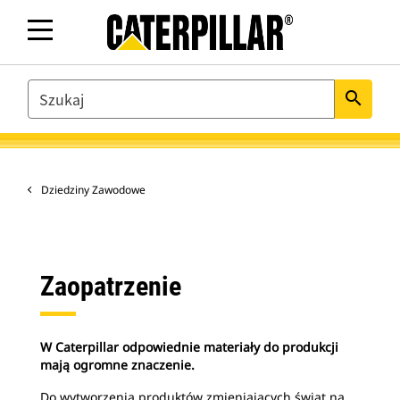
SEARCH
search
Dziedziny Zawodowe
Zaopatrzenie
W Caterpillar odpowiednie materiały do produkcji
mają ogromne znaczenie.
Do wytworzenia produktów zmieniających świat na