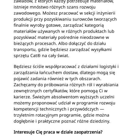
zakładów, z których każdy potrzebuje materiałów,
istnieje mnóstwo różnych szans rozwoju
zawodowego. Możesz pracować w sekcji inżynierii
produkcji przy pozyskiwaniu surowców tworzących
finalnie wyroby gotowe, zarządzać kategorią
materiałów używanych w różnych produktach lub
pozyskiwać materiały pośrednie nieodzowne w
bieżących procesach. Albo dołączyć do działu
transportu, gdzie będziesz zarządzać wysyłkami
sprzętu Cat® na cały świat.
Będziesz ściśle współpracować z działami logistyki i
zarządzania łańcuchem dostaw, dlatego mogą się
pojawić zadania również w tych obszarach.
Zachęcamy do próbowania różnych ról i wyrabiania
zewnętrznych certyfikatów, które pomogą Ci w
karierze. Świeżym absolwentom wyższych uczelni
możemy proponować udział w programie rozwoju
kompetencji technicznych i przywódczych —
trzyletnim rotacyjnym programie, gdzie można
dogłębnie i praktyczne poznać różne dziedziny.
Interesuje Cię praca w dziale zaopatrzenia?