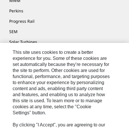
MWM
Perkins
Progress Rail
SEM
Solar Turbines
SPM Oil & Gas
This site uses cookies to create a better
experience for you. Some of these cookies are
Turner Powertrain Systems
set automatically because they’re necessary for
the site to perform. Other cookies are used for
functional, performance, and targeting purposes
to enhance your experience by personalizing
Contact
content and ads, enabling third party content
Site Map
and features, and enabling us to analyze how
this site is used. To learn more or to manage
Cookie Settings
cookies at any time, select the "Cookie
Settings" button.
Legal
Privacy
By clicking "I Accept", you are agreeing to our