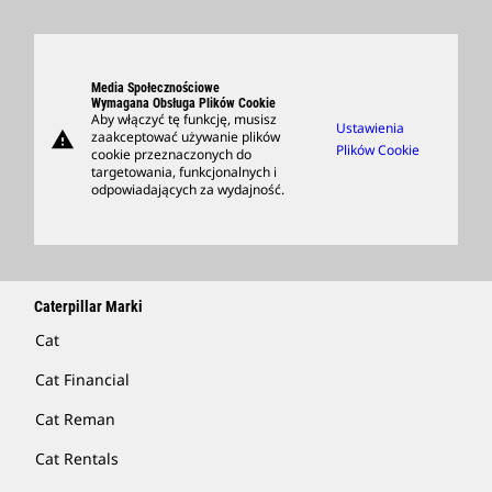
Obszary Rozwoju Kariery
Produkty
Kultura
Części
Szukaj I Zastosuj
Media Społecznościowe
Support
Wymagana Obsługa Plików Cookie
Aby włączyć tę funkcję, musisz
Ustawienia
warning
zaakceptować używanie plików
Kup Artykuły Handlowe
Plików Cookie
cookie przeznaczonych do
targetowania, funkcjonalnych i
Znajdź Dealera
odpowiadających za wydajność.
Caterpillar Marki
Cat
Cat Financial
Cat Reman
Cat Rentals