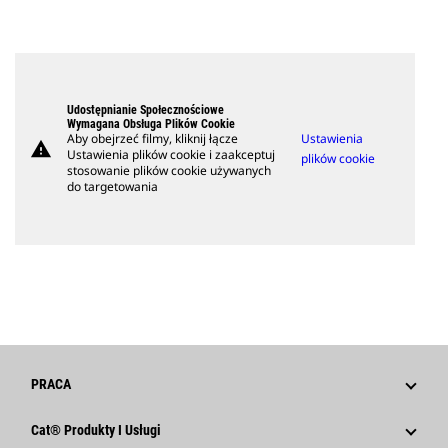
Udostępnianie Społecznościowe
Wymagana Obsługa Plików Cookie
Aby obejrzeć filmy, kliknij łącze
Ustawienia
warning
Ustawienia plików cookie i zaakceptuj
plików cookie
stosowanie plików cookie używanych
do targetowania
PRACA
Dlaczego Caterpillar?
Cat® Produkty I Usługi