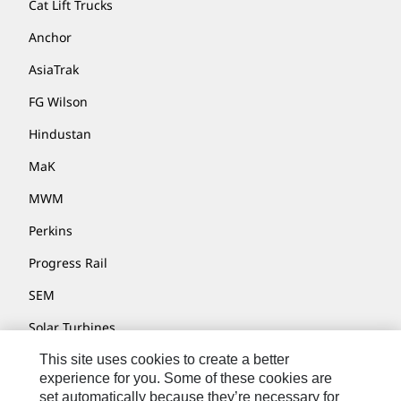
Cat Lift Trucks
Anchor
AsiaTrak
FG Wilson
Hindustan
MaK
MWM
Perkins
Progress Rail
SEM
Solar Turbines
SPM Oil & Gas
This site uses cookies to create a better
experience for you. Some of these cookies are
Turner Powertrain Systems
set automatically because they’re necessary for