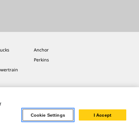
rucks
Anchor
Perkins
owertrain
r
Cookie Settings
I Accept