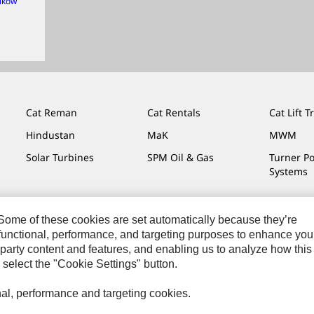
ików
Cat Reman
Cat Rentals
Cat Lift T
Hindustan
MaK
MWM
Solar Turbines
SPM Oil & Gas
Turner P
Systems
. Some of these cookies are set automatically because they’re
r functional, performance, and targeting purposes to enhance you
y
Cat.com
party content and features, and enabling us to analyze how this
 select the "Cookie Settings" button.
onal, performance and targeting cookies.