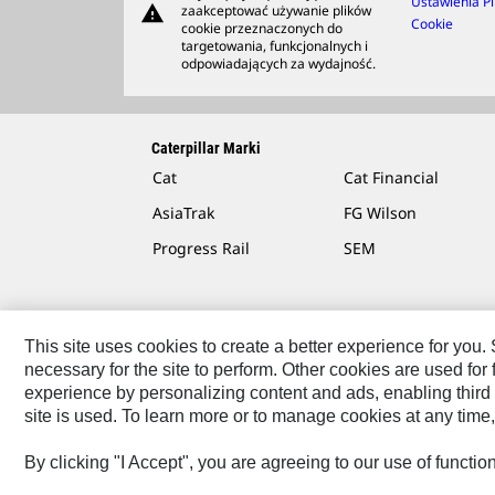
Ustawienia Pl
warning
zaakceptować używanie plików
Cookie
cookie przeznaczonych do
targetowania, funkcjonalnych i
odpowiadających za wydajność.
Caterpillar Marki
Cat
Cat Financial
AsiaTrak
FG Wilson
Progress Rail
SEM
This site uses cookies to create a better experience for you
necessary for the site to perform. Other cookies are used fo
Contact
Site Map
Cookie Settings
Legal
Privac
experience by personalizing content and ads, enabling third 
site is used. To learn more or to manage cookies at any time,
© 2026 Caterpillar. All Rights Reserved.
By clicking "I Accept", you are agreeing to our use of functi