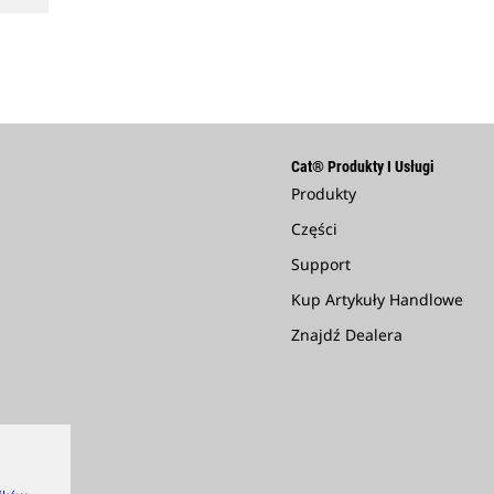
Cat® Produkty I Usługi
Produkty
Części
Support
Kup Artykuły Handlowe
Znajdź Dealera