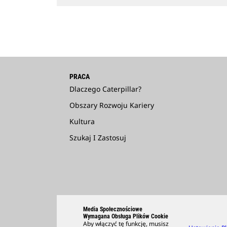
PRACA
Dlaczego Caterpillar?
Obszary Rozwoju Kariery
Kultura
Szukaj I Zastosuj
Media Społecznościowe
Wymagana Obsługa Plików Cookie
Aby włączyć tę funkcję, musisz