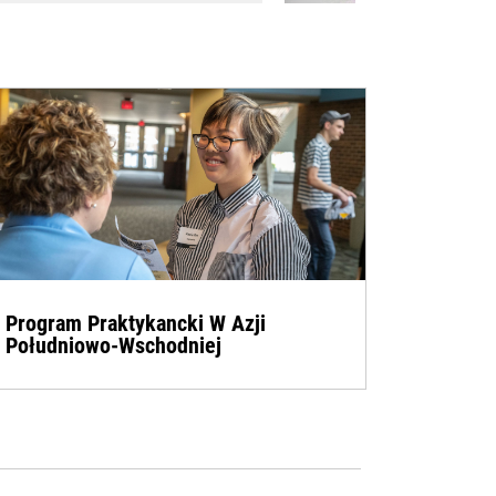
2
z
2
Program Praktykancki W Azji
Południowo-Wschodniej