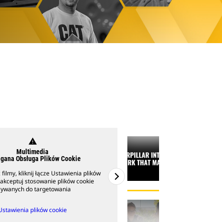
warning
warning
Multimedia
Multime
gana Obsługa Plików Cookie
Wymagana Obsługa 
filmy, kliknij łącze Ustawienia plików
Aby obejrzeć filmy, kliknij ł
aakceptuj stosowanie plików cookie
cookie i zaakceptuj stoso
żywanych do targetowania
używanych do ta
Ustawienia plików cookie
Ustawienia plik