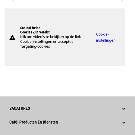
Sociaal Delen
Cookies Zijn Vereist
Cookie-
warning
Klik om video's te bekijken op de link
instellingen
Cookie-instellingen en accepteer
Targeting-cookies
VACATURES
Waarom Caterpillar?
Cat® Producten En Diensten
Loopbaangebieden
Producten