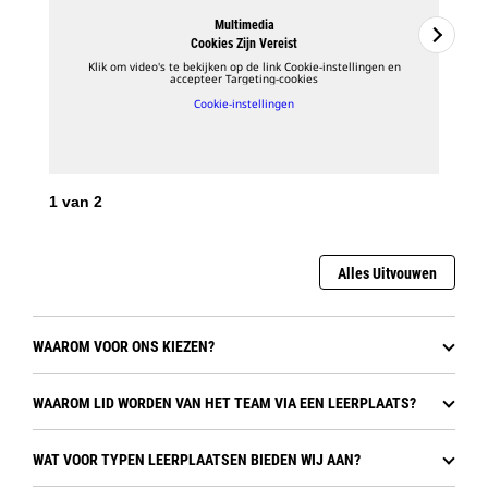
Multimedia
Cookies Zijn Vereist
Klik om video's te bekijken op de link Cookie-instellingen en
accepteer Targeting-cookies
Cookie-instellingen
1
van
2
Alles Uitvouwen
2
v
WAAROM VOOR ONS KIEZEN?
WAAROM LID WORDEN VAN HET TEAM VIA EEN LEERPLAATS?
WAT VOOR TYPEN LEERPLAATSEN BIEDEN WIJ AAN?