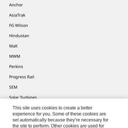
Anchor
AsiaTrak
FG Wilson
Hindustan
MaK
MWM
Perkins
Progress Rail
SEM
Solar Turbines
SPM Oil & Gas
This site uses cookies to create a better
experience for you. Some of these cookies are
Turner Powertrain Systems
set automatically because they’re necessary for
the site to perform. Other cookies are used for