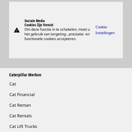
Cultuur
Onderdelen
Zoeken En Solliciteren
Ondersteuning
Sociale Media
Cookies Zijn Vereist
Cookie-
warning
Om deze functie in te schakelen, moet u
Merchandise Kopen
Instellingen
het gebruik van targeting-, prestatie- en
functionele cookies accepteren.
Dealer Zoeken
Caterpillar Merken
Cat
Cat Financial
Cat Reman
Cat Rentals
Cat Lift Trucks