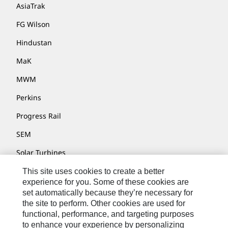
AsiaTrak
FG Wilson
Hindustan
MaK
MWM
Perkins
Progress Rail
SEM
Solar Turbines
SPM Oil & Gas
This site uses cookies to create a better
experience for you. Some of these cookies are
Turner Powertrain Systems
set automatically because they’re necessary for
the site to perform. Other cookies are used for
functional, performance, and targeting purposes
to enhance your experience by personalizing