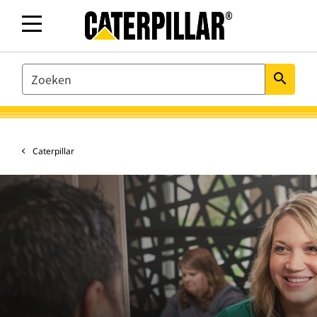
SEARCH
search
Caterpillar