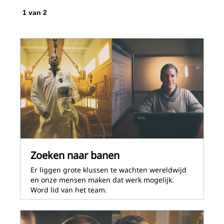
1
van
2
2
v
Zoeken naar banen
Er liggen grote klussen te wachten wereldwijd
en onze mensen maken dat werk mogelijk.
Word lid van het team.