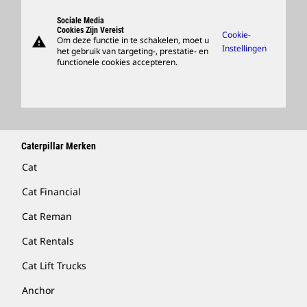
Zoeken En Solliciteren
Ondersteuning
Sociale Media
Cookies Zijn Vereist
Cookie-
warning
Om deze functie in te schakelen, moet u
Merchandise Kopen
Instellingen
het gebruik van targeting-, prestatie- en
functionele cookies accepteren.
Dealer Zoeken
Caterpillar Merken
Cat
Cat Financial
Cat Reman
Cat Rentals
Cat Lift Trucks
Anchor