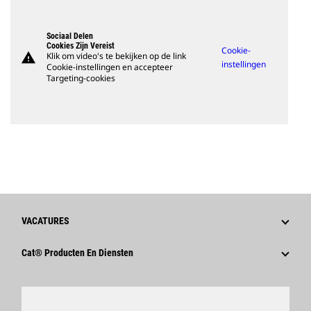
Sociaal Delen
Cookies Zijn Vereist
Cookie-
warning
Klik om video's te bekijken op de link
instellingen
Cookie-instellingen en accepteer
Targeting-cookies
VACATURES
Waarom Caterpillar?
Cat® Producten En Diensten
Loopbaangebieden
Producten
Cultuur
Onderdelen