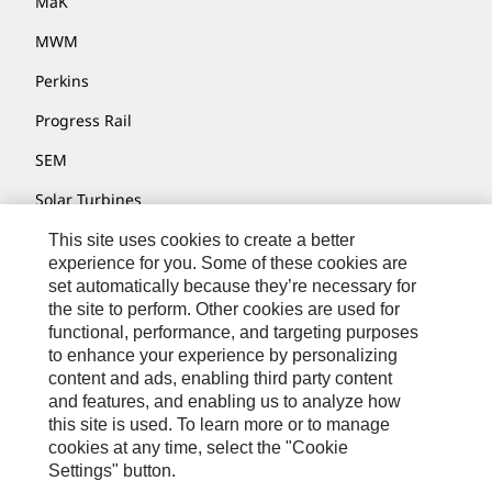
MaK
MWM
Perkins
Progress Rail
SEM
Solar Turbines
SPM Oil & Gas
This site uses cookies to create a better
experience for you. Some of these cookies are
Turner Powertrain Systems
set automatically because they’re necessary for
the site to perform. Other cookies are used for
functional, performance, and targeting purposes
to enhance your experience by personalizing
Contact
content and ads, enabling third party content
Site Map
and features, and enabling us to analyze how
this site is used. To learn more or to manage
Cookie Settings
cookies at any time, select the "Cookie
Settings" button.
Legal