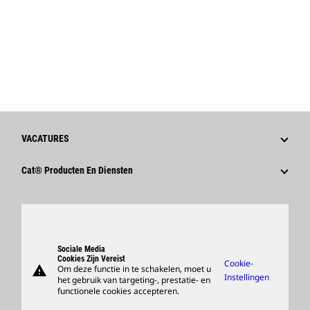
VACATURES
Waarom Caterpillar?
Cat® Producten En Diensten
Loopbaangebieden
Producten
Cultuur
Onderdelen
Zoeken En Solliciteren
Ondersteuning
Sociale Media
Cookies Zijn Vereist
Cookie-
warning
Om deze functie in te schakelen, moet u
Merchandise Kopen
Instellingen
het gebruik van targeting-, prestatie- en
functionele cookies accepteren.
Dealer Zoeken