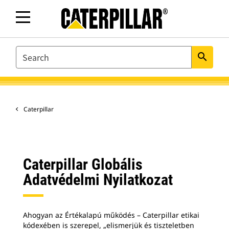
SEARCH
search
Caterpillar
Caterpillar Globális
Adatvédelmi Nyilatkozat
Ahogyan az Értékalapú működés – Caterpillar etikai
kódexében is szerepel, „elismerjük és tiszteletben