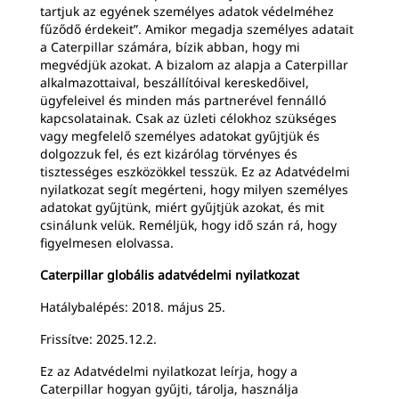
tartjuk az egyének személyes adatok védelméhez
fűződő érdekeit”. Amikor megadja személyes adatait
a Caterpillar számára, bízik abban, hogy mi
megvédjük azokat. A bizalom az alapja a Caterpillar
alkalmazottaival, beszállítóival kereskedőivel,
ügyfeleivel és minden más partnerével fennálló
kapcsolatainak. Csak az üzleti célokhoz szükséges
vagy megfelelő személyes adatokat gyűjtjük és
dolgozzuk fel, és ezt kizárólag törvényes és
tisztességes eszközökkel tesszük. Ez az Adatvédelmi
nyilatkozat segít megérteni, hogy milyen személyes
adatokat gyűjtünk, miért gyűjtjük azokat, és mit
csinálunk velük. Reméljük, hogy idő szán rá, hogy
figyelmesen elolvassa.
Caterpillar globális adatvédelmi nyilatkozat
Hatálybalépés: 2018. május 25.
Frissítve: 2025.12.2.
Ez az Adatvédelmi nyilatkozat leírja, hogy a
Caterpillar hogyan gyűjti, tárolja, használja