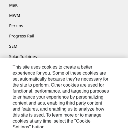
MaK
MWM
Perkins
Progress Rail
SEM
Solar Turbines
SPM Oil & Gas
This site uses cookies to create a better
experience for you. Some of these cookies are
Turner Powertrain Systems
set automatically because they’re necessary for
the site to perform. Other cookies are used for
functional, performance, and targeting purposes
to enhance your experience by personalizing
Contact
content and ads, enabling third party content
Site Map
and features, and enabling us to analyze how
this site is used. To learn more or to manage
Cookie Settings
cookies at any time, select the "Cookie
Settings" button.
Legal