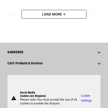
LOAD MORE
add
KARRIEREK
Miért Érdemes A Caterpillart Választani?
Cat® Products & Services
Karrierterületek
Products
Kultúrá
Parts
Keresés És Alkalmazás
Support
Social Media
Cookie
Cookies Are Required.
warning
Merchandise
Please note: You must accept the use of all
Settings
cookies to enable this feature.
Locate A Dealer