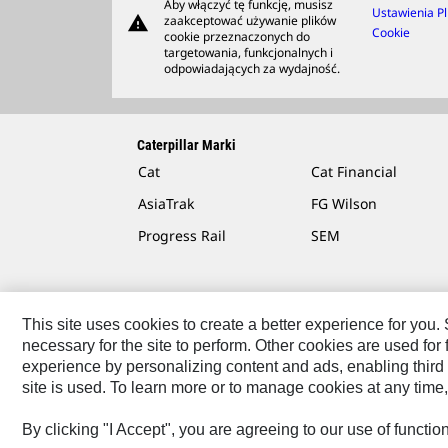
Aby włączyć tę funkcję, musisz
Ustawienia Pl
warning
zaakceptować używanie plików
Cookie
cookie przeznaczonych do
targetowania, funkcjonalnych i
odpowiadających za wydajność.
Caterpillar Marki
Cat
Cat Financial
AsiaTrak
FG Wilson
Progress Rail
SEM
This site uses cookies to create a better experience for you
necessary for the site to perform. Other cookies are used fo
Contact
Site Map
Cookie Settings
Legal
Privac
experience by personalizing content and ads, enabling third 
site is used. To learn more or to manage cookies at any time,
© 2026 Caterpillar. All Rights Reserved.
By clicking "I Accept", you are agreeing to our use of functi