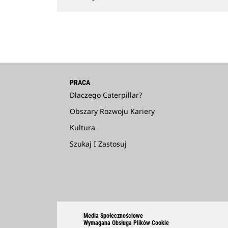
PRACA
Dlaczego Caterpillar?
Obszary Rozwoju Kariery
Kultura
Szukaj I Zastosuj
Media Społecznościowe
Wymagana Obsługa Plików Cookie