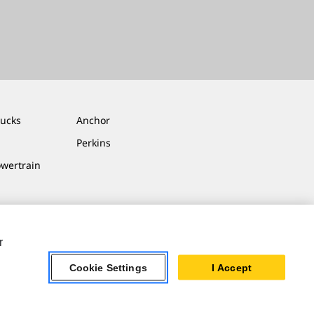
rucks
Anchor
Perkins
owertrain
r
Cookie Settings
I Accept