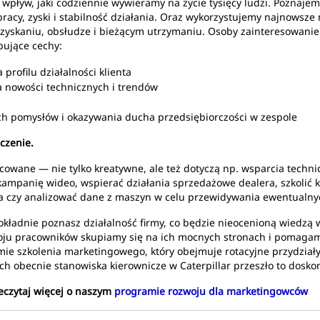
wpływ, jaki codziennie wywieramy na życie tysięcy ludzi. Poznajem
cy, zyski i stabilność działania. Oraz wykorzystujemy najnowsze n
ozyskaniu, obsłudze i bieżącym utrzymaniu. Osoby zainteresowan
ujące cechy:
rofilu działalności klienta
a nowości technicznych i trendów
h pomysłów i okazywania ducha przedsiębiorczości w zespole
czenie.
cowane — nie tylko kreatywne, ale też dotyczą np. wsparcia techni
mpanię wideo, wspierać działania sprzedażowe dealera, szkolić 
enta czy analizować dane z maszyn w celu przewidywania ewentualn
kładnie poznasz działalność firmy, co będzie nieocenioną wiedzą w
ju pracowników skupiamy się na ich mocnych stronach i pomagamy 
ie szkolenia marketingowego, który obejmuje rotacyjne przydziały
h obecnie stanowiska kierownicze w Caterpillar przeszło to dosko
zeczytaj więcej o naszym
programie rozwoju dla marketingowców