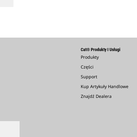
Cat® Produkty I Usługi
Produkty
Części
Support
Kup Artykuły Handlowe
Znajdź Dealera