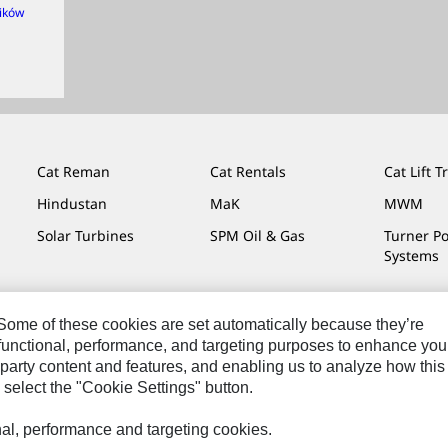
ików
Cat Reman
Cat Rentals
Cat Lift T
Hindustan
MaK
MWM
Solar Turbines
SPM Oil & Gas
Turner P
Systems
. Some of these cookies are set automatically because they’re
r functional, performance, and targeting purposes to enhance you
y
Cat.com
party content and features, and enabling us to analyze how this
 select the "Cookie Settings" button.
onal, performance and targeting cookies.