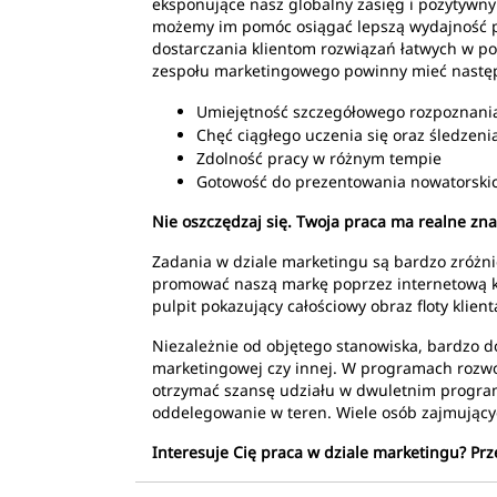
eksponujące nasz globalny zasięg i pozytywny 
możemy im pomóc osiągać lepszą wydajność pra
dostarczania klientom rozwiązań łatwych w p
zespołu marketingowego powinny mieć następ
Umiejętność szczegółowego rozpoznania p
Chęć ciągłego uczenia się oraz śledzeni
Zdolność pracy w różnym tempie
Gotowość do prezentowania nowatorskic
Nie oszczędzaj się. Twoja praca ma realne zna
Zadania w dziale marketingu są bardzo zróżni
promować naszą markę poprzez internetową ka
pulpit pokazujący całościowy obraz floty kli
Niezależnie od objętego stanowiska, bardzo do
marketingowej czy innej. W programach rozwo
otrzymać szansę udziału w dwuletnim program
oddelegowanie w teren. Wiele osób zajmującyc
Interesuje Cię praca w dziale marketingu? Pr