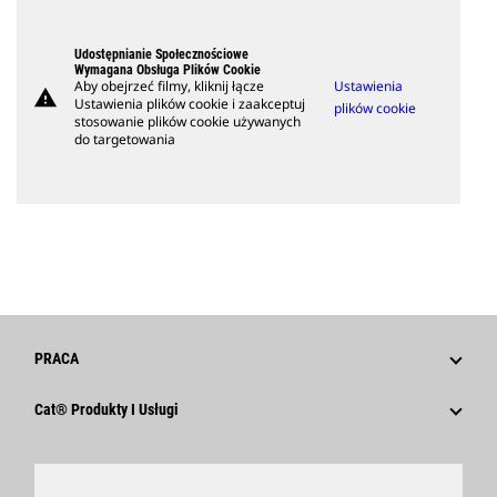
Udostępnianie Społecznościowe
Wymagana Obsługa Plików Cookie
Aby obejrzeć filmy, kliknij łącze
Ustawienia
warning
Ustawienia plików cookie i zaakceptuj
plików cookie
stosowanie plików cookie używanych
do targetowania
PRACA
Dlaczego Caterpillar?
Cat® Produkty I Usługi
Obszary Rozwoju Kariery
Produkty
Kultura
Części