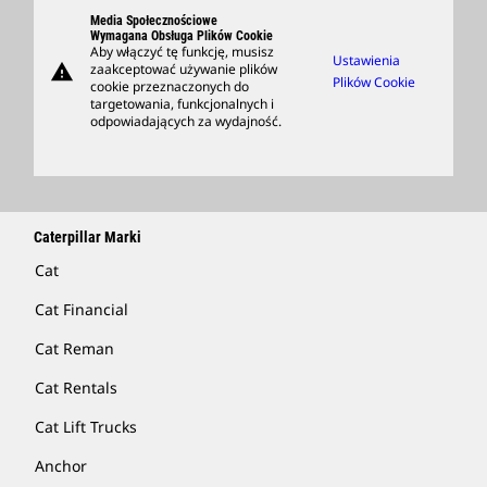
Szukaj I Zastosuj
Media Społecznościowe
Support
Wymagana Obsługa Plików Cookie
Aby włączyć tę funkcję, musisz
Ustawienia
warning
zaakceptować używanie plików
Kup Artykuły Handlowe
Plików Cookie
cookie przeznaczonych do
targetowania, funkcjonalnych i
Znajdź Dealera
odpowiadających za wydajność.
Caterpillar Marki
Cat
Cat Financial
Cat Reman
Cat Rentals
Cat Lift Trucks
Anchor