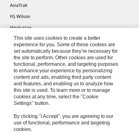
AsiaTrak
FG Wilson
Hindustan
This site uses cookies to create a better
MaK
experience for you. Some of these cookies are
MWM
set automatically because they’re necessary for
the site to perform. Other cookies are used for
Perkins
functional, performance, and targeting purposes
to enhance your experience by personalizing
Progress Rail
content and ads, enabling third party content
SEM
and features, and enabling us to analyze how
this site is used. To learn more or to manage
Solar Turbines
cookies at any time, select the "Cookie
Settings" button.
SPM Oil & Gas
By clicking "I Accept", you are agreeing to our
Turner Powertrain Systems
use of functional, performance and targeting
cookies.