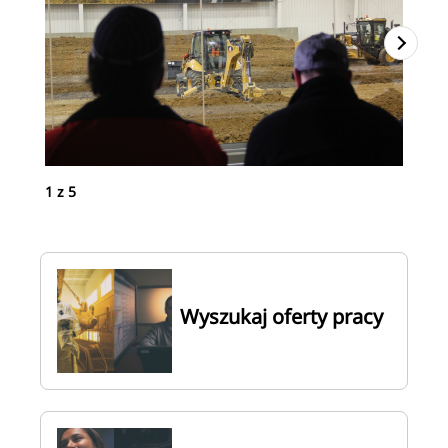
1
z
5
2
z
Wyszukaj oferty pracy