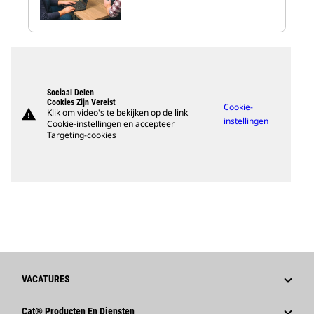
Sociaal Delen
Cookies Zijn Vereist
Cookie-
warning
Klik om video's te bekijken op de link
instellingen
Cookie-instellingen en accepteer
Targeting-cookies
VACATURES
Waarom Caterpillar?
Cat® Producten En Diensten