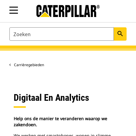
SEARCH
search
Carrièregebieden
Digitaal En Analytics
Help ons de manier te veranderen waarop we
zakendoen.
We werken met smartphones, wonen in slimme