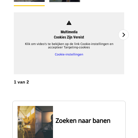
warning
Multimedia
Cookies Zijn Vereist
Klik om video's te bekijken op de link Cookie-instellingen en
accepteer Targeting-cookies
Cookie-instellingen
1
van
2
2
v
Zoeken naar banen