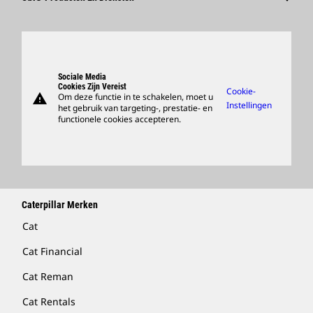
Loopbaangebieden
Producten
Cultuur
Onderdelen
Zoeken En Solliciteren
Ondersteuning
Sociale Media
Cookies Zijn Vereist
Cookie-
warning
Om deze functie in te schakelen, moet u
Merchandise Kopen
Instellingen
het gebruik van targeting-, prestatie- en
functionele cookies accepteren.
Dealer Zoeken
Caterpillar Merken
Cat
Cat Financial
Cat Reman
Cat Rentals