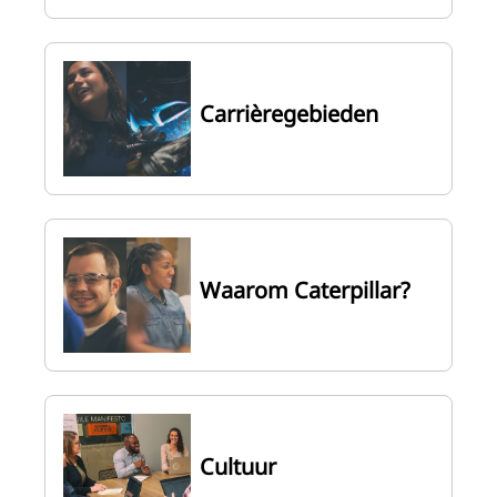
Carrièregebieden
Waarom Caterpillar?
Cultuur