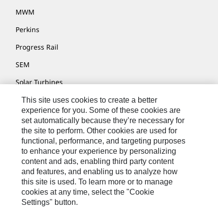
MWM
Perkins
Progress Rail
SEM
Solar Turbines
SPM Oil & Gas
This site uses cookies to create a better
experience for you. Some of these cookies are
Turner Powertrain Systems
set automatically because they’re necessary for
the site to perform. Other cookies are used for
functional, performance, and targeting purposes
to enhance your experience by personalizing
Contact
content and ads, enabling third party content
Site Map
and features, and enabling us to analyze how
this site is used. To learn more or to manage
Cookie Settings
cookies at any time, select the "Cookie
Settings" button.
Legal