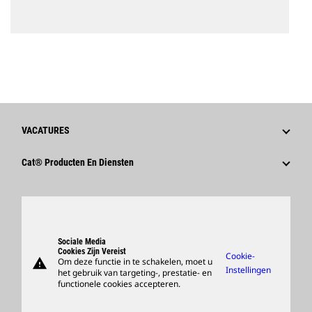
VACATURES
Waarom Caterpillar?
Cat® Producten En Diensten
Loopbaangebieden
Producten
Cultuur
Onderdelen
Zoeken En Solliciteren
Ondersteuning
Sociale Media
Cookies Zijn Vereist
Cookie-
warning
Om deze functie in te schakelen, moet u
Merchandise Kopen
Instellingen
het gebruik van targeting-, prestatie- en
functionele cookies accepteren.
Dealer Zoeken