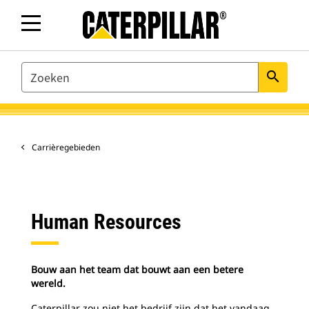
SEARCH
search
Carrièregebieden
Human Resources
Bouw aan het team dat bouwt aan een betere
wereld.
Caterpillar zou niet het bedrijf zijn dat het vandaag