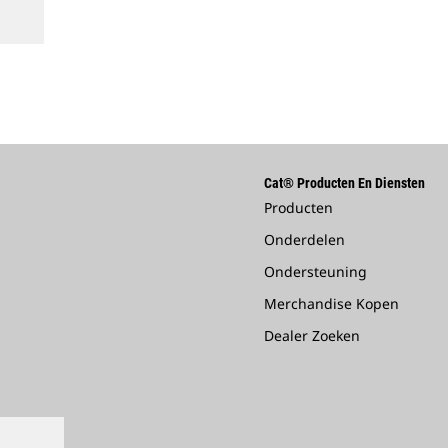
Cat® Producten En Diensten
Producten
Onderdelen
Ondersteuning
Merchandise Kopen
Dealer Zoeken