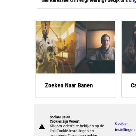
Geïnteresseerd in engineering? Bekijk ons
Eng
Zoeken Naar Banen
C
Sociaal Delen
Cookies Zijn Vereist
Cookie-
warning
Klik om video's te bekijken op de
instellingen
link Cookie-instellingen en
accepteer Targeting-cookies