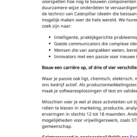
voorspellen hoe nog te bouwen componenten z
duurzamere wijze onderdelen te vervaardigen
de technici van Caterpillar ideeën die besta
mogelijk maken over de hele wereld. We huren t
zoek zijn naar:
Intelligente, praktijkgerichte probleemo
Goede communicators die complexe id
Mensen die van aanpakken weten, bereid
Innovators met een passie voor nieuwe 
Bouw een carrière op, of drie of vier verschill
Waar je passie ook ligt, chemisch, elektrisch, 
ons bedrijf actief. Als productontwikkelings
maak je softwareoplossingen of test en valid
Misschien voer je wel al deze activiteiten uit 
rollen te kiezen in marketing, productie, ana
ervaringen in slechts 12 tot 18 maanden. And
mogelijkheden voor vrijwilligerswerk, zoals STE
gemeenschap.