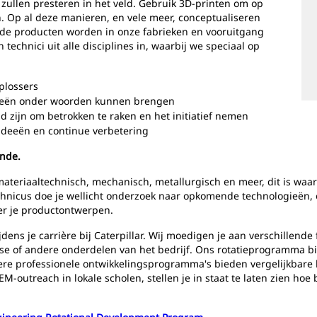
ullen presteren in het veld. Gebruik 3D-printen om op
. Op al deze manieren, en vele meer, conceptualiseren
ande producten worden in onze fabrieken en vooruitgang
echnici uit alle disciplines in, waarbij we speciaal op
plossers
eeën onder woorden kunnen brengen
 zijn om betrokken te raken en het initiatief nemen
ideeën en continue verbetering
ende.
materiaaltechnisch, mechanisch, metallurgisch en meer, dit is waar j
technicus doe je wellicht onderzoek naar opkomende technologieën
eer je productontwerpen.
tijdens je carrière bij Caterpillar. Wij moedigen je aan verschillen
lyse of andere onderdelen van het bedrijf. Ons rotatieprogramma bi
ere professionele ontwikkelingsprogramma's bieden vergelijkbare 
M-outreach in lokale scholen, stellen je in staat te laten zien hoe 