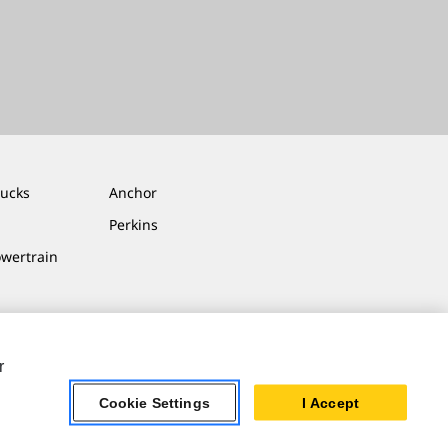
rucks
Anchor
Perkins
owertrain
r
Cookie Settings
I Accept