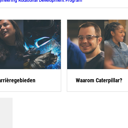
ineering Rotational Development Program
arrièregebieden
Waarom Caterpillar?