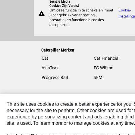
Sociale Media
Cookies Zijn Vereist
Om deze functie in te schakelen, moet
Cookie-
warning
u het gebruik van targeting-,
Instelling
prestatie- en functionele cookies
accepteren.
Caterpillar Merken
Cat
Cat Financial
AsiaTrak
FG Wilson
Progress Rail
SEM
This site uses cookies to create a better experience for you
necessary for the site to perform. Other cookies are used fo
Contact
Site Map
Cookie Settings
Legal
Privac
experience by personalizing content and ads, enabling third 
site is used. To learn more or to manage cookies at any time,
© 2026 Caterpillar. All Rights Reserved.