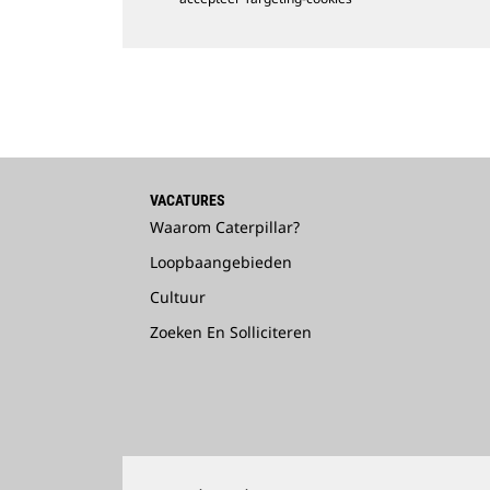
VACATURES
Waarom Caterpillar?
Loopbaangebieden
Cultuur
Zoeken En Solliciteren