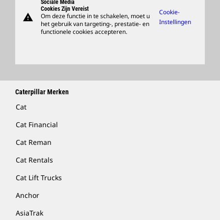
Sociale Media
Cookies Zijn Vereist
Cookie-
warning
Om deze functie in te schakelen, moet u
Merchandise Kopen
Instellingen
het gebruik van targeting-, prestatie- en
functionele cookies accepteren.
Dealer Zoeken
Caterpillar Merken
Cat
Cat Financial
Cat Reman
Cat Rentals
Cat Lift Trucks
Anchor
AsiaTrak