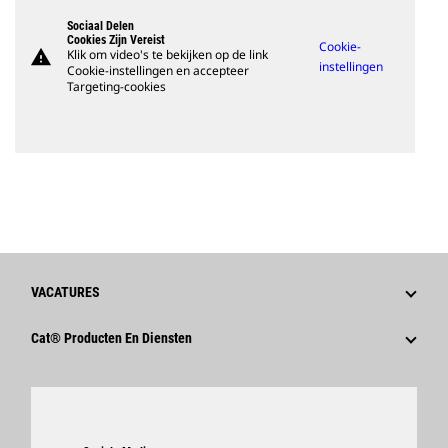
Sociaal Delen
Cookies Zijn Vereist
Cookie-
warning
Klik om video's te bekijken op de link
instellingen
Cookie-instellingen en accepteer
Targeting-cookies
VACATURES
Waarom Caterpillar?
Cat® Producten En Diensten
Loopbaangebieden
Producten
Cultuur
Onderdelen
Zoeken En Solliciteren
Ondersteuning