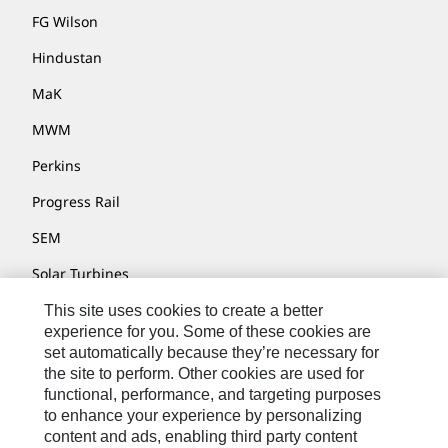
FG Wilson
Hindustan
MaK
MWM
Perkins
Progress Rail
SEM
Solar Turbines
SPM Oil & Gas
This site uses cookies to create a better
experience for you. Some of these cookies are
Turner Powertrain Systems
set automatically because they’re necessary for
the site to perform. Other cookies are used for
functional, performance, and targeting purposes
to enhance your experience by personalizing
Contact
content and ads, enabling third party content