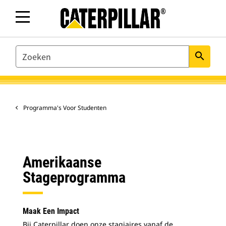
SEARCH
search
Programma's Voor Studenten
Amerikaanse
Stageprogramma
Maak Een Impact
Bij Caterpillar doen onze stagiaires vanaf de