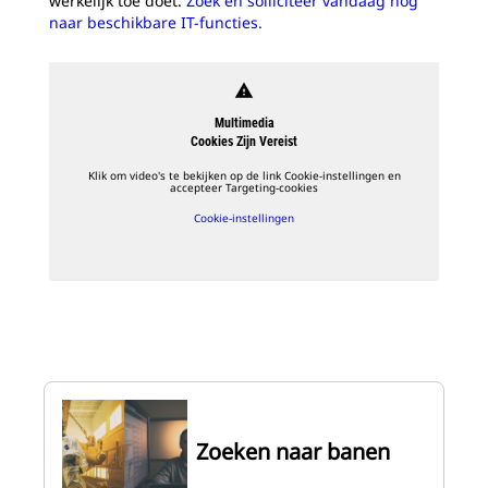
werkelijk toe doet.
Zoek en solliciteer vandaag nog
naar beschikbare IT-functies.
warning
Multimedia
Cookies Zijn Vereist
Klik om video's te bekijken op de link Cookie-instellingen en
accepteer Targeting-cookies
Cookie-instellingen
Zoeken naar banen