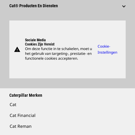
Waarom Caterpillar?
Cat® Producten En Diensten
Loopbaangebieden
Producten
Cultuur
Onderdelen
Zoeken En Solliciteren
Ondersteuning
Sociale Media
Cookies Zijn Vereist
Cookie-
warning
Om deze functie in te schakelen, moet u
Merchandise Kopen
Instellingen
het gebruik van targeting-, prestatie- en
functionele cookies accepteren.
Dealer Zoeken
Caterpillar Merken
Cat
Cat Financial
Cat Reman