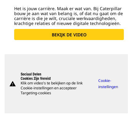
Het is jouw carrière. Maak er wat van. Bij Caterpillar
bouw je aan wat van belang is, of dat nu gaat om de
carrière is die je wilt, cruciale werkvaardigheden,
krachtige relaties of nieuwe digitale technologieën.
BEKIJK DE VIDEO
Sociaal Delen
Cookies Zijn Vereist
Cookie-
warning
Klik om video's te bekijken op de link
instellingen
Cookie-instellingen en accepteer
Targeting-cookies