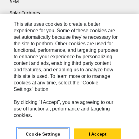
SEM
Solar Turbines
SPM Oil & Gas
This site uses cookies to create a better
experience for you. Some of these cookies are
Turner Powertrain Systems
set automatically because they’re necessary for
the site to perform. Other cookies are used for
functional, performance, and targeting purposes
to enhance your experience by personalizing
Contact
content and ads, enabling third party content
Site Map
and features, and enabling us to analyze how
this site is used. To learn more or to manage
Cookie Settings
cookies at any time, select the "Cookie
Settings" button.
Legal
Privacy
By clicking "I Accept", you are agreeing to our
use of functional, performance and targeting
Cat.com
cookies.
© 2026 Caterpillar. All Rights Reserved.
Cookie Settings
I Accept