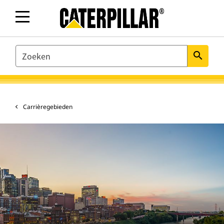
SEARCH
search
Carrièregebieden