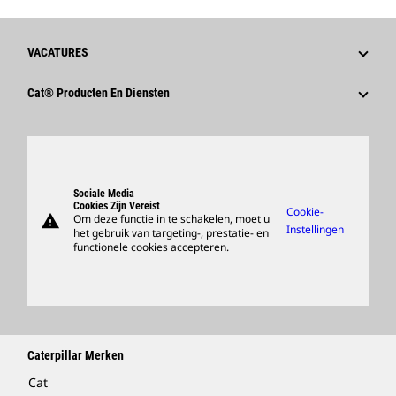
VACATURES
Waarom Caterpillar?
Cat® Producten En Diensten
Loopbaangebieden
Producten
Cultuur
Onderdelen
Zoeken En Solliciteren
Ondersteuning
Sociale Media
Cookies Zijn Vereist
Cookie-
warning
Om deze functie in te schakelen, moet u
Merchandise Kopen
Instellingen
het gebruik van targeting-, prestatie- en
functionele cookies accepteren.
Dealer Zoeken
Caterpillar Merken
Cat