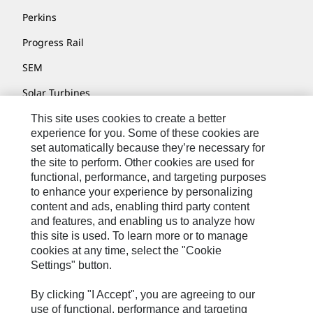
Perkins
Progress Rail
SEM
Solar Turbines
SPM Oil & Gas
This site uses cookies to create a better
experience for you. Some of these cookies are
Turner Powertrain Systems
set automatically because they’re necessary for
the site to perform. Other cookies are used for
functional, performance, and targeting purposes
to enhance your experience by personalizing
Contact
content and ads, enabling third party content
Site Map
and features, and enabling us to analyze how
this site is used. To learn more or to manage
Cookie Settings
cookies at any time, select the "Cookie
Settings" button.
Legal
Privacy
By clicking "I Accept", you are agreeing to our
use of functional, performance and targeting
Cat.com