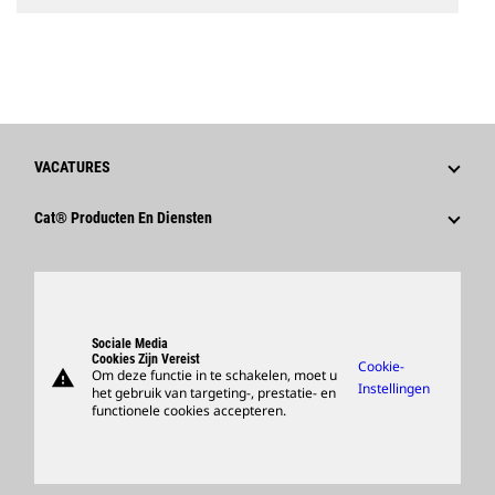
VACATURES
Waarom Caterpillar?
Cat® Producten En Diensten
Loopbaangebieden
Producten
Cultuur
Onderdelen
Zoeken En Solliciteren
Ondersteuning
Sociale Media
Cookies Zijn Vereist
Cookie-
warning
Om deze functie in te schakelen, moet u
Merchandise Kopen
Instellingen
het gebruik van targeting-, prestatie- en
functionele cookies accepteren.
Dealer Zoeken