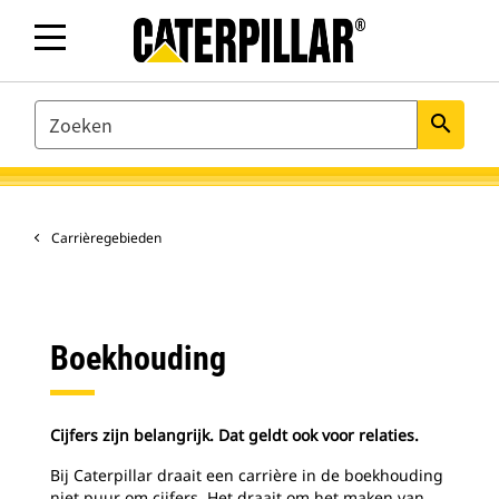
SEARCH
search
Carrièregebieden
Boekhouding
Cijfers zijn belangrijk. Dat geldt ook voor relaties.
Bij Caterpillar draait een carrière in de boekhouding
niet puur om cijfers. Het draait om het maken van