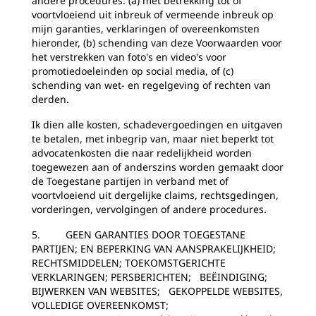
andere procedures: (a) met betrekking tot of
voortvloeiend uit inbreuk of vermeende inbreuk op
mijn garanties, verklaringen of overeenkomsten
hieronder, (b) schending van deze Voorwaarden voor
het verstrekken van foto's en video's voor
promotiedoeleinden op social media, of (c)
schending van wet- en regelgeving of rechten van
derden.
Ik dien alle kosten, schadevergoedingen en uitgaven
te betalen, met inbegrip van, maar niet beperkt tot
advocatenkosten die naar redelijkheid worden
toegewezen aan of anderszins worden gemaakt door
de Toegestane partijen in verband met of
voortvloeiend uit dergelijke claims, rechtsgedingen,
vorderingen, vervolgingen of andere procedures.
5. GEEN GARANTIES DOOR TOEGESTANE
PARTIJEN; EN BEPERKING VAN AANSPRAKELIJKHEID;
RECHTSMIDDELEN; TOEKOMSTGERICHTE
VERKLARINGEN; PERSBERICHTEN; BEËINDIGING;
BIJWERKEN VAN WEBSITES; GEKOPPELDE WEBSITES,
VOLLEDIGE OVEREENKOMST;