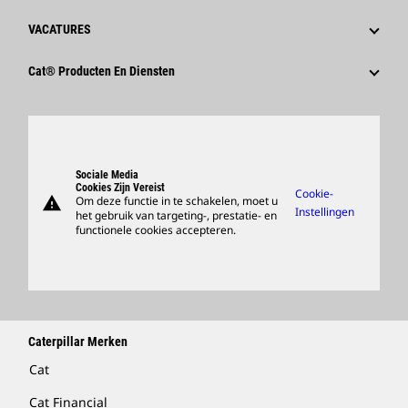
VACATURES
Waarom Caterpillar?
Cat® Producten En Diensten
Loopbaangebieden
Producten
Cultuur
Onderdelen
Zoeken En Solliciteren
Ondersteuning
Sociale Media
Cookies Zijn Vereist
Cookie-
warning
Om deze functie in te schakelen, moet u
Merchandise Kopen
Instellingen
het gebruik van targeting-, prestatie- en
functionele cookies accepteren.
Dealer Zoeken
Caterpillar Merken
Cat
Cat Financial