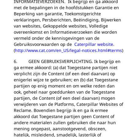
INFORMATIEVERZOEKEN. Ik begrijp en ga akkoord
met de bepalingen in de hoofdstukken Garantie en
Beperking van garantie, Toekomstgerichte
verklaringen, Persberichten, Beëindiging, Bijwerken
van websites, Gekoppelde websites, Volledige
overeenkomst en Informatieverzoeken die worden
vermeld onder de kennisgevingen van de
Gebruiksvoorwaarden op de
Caterpillar website
.
(
http://www.cat.com/en_US/legal-notices.html#terms
)
6. GEEN GEBRUIKSVERPLICHTING. Ik begrijp en
ga ermee akkoord: (a) dat Toegestane partijen niet
verplicht zijn de Content (of een deel daarvan) op
enigerlei wijze te gebruiken; en (b) dat Toegestane
partijen op enig moment en om welke reden dan
ook, geheel naar goeddunken van de Toegestane
partijen, de Content (of een deel daarvan) mogen
verwijderen van de Platforms, Caterpillar Websites of
Reclame. Bovendien begrijp ik en ga ik ermee
akkoord dat Toegestane partijen geen Content of
andere materialen zullen gebruiken die naar hun
mening ongepast, aanstootgevend, obsceen,
hatelijk, misleidend, smadelijk, lasterlijk of