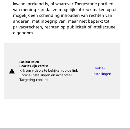
kwaadsprekend is, of waarover Toegestane partijen
van mening zijn dat ze mogelijk inbreuk maken op of
mogelijk een schending inhouden van rechten van
anderen, met inbegrip van, maar niet beperkt tot
privacyrechten, rechten op publiciteit of intellectueel
eigendom.
Sociaal Delen
Cookies Zijn Vereist
Cookie-
warning
Klik om video's te bekijken op de link
instellingen
Cookie-instellingen en accepteer
Targeting-cookies