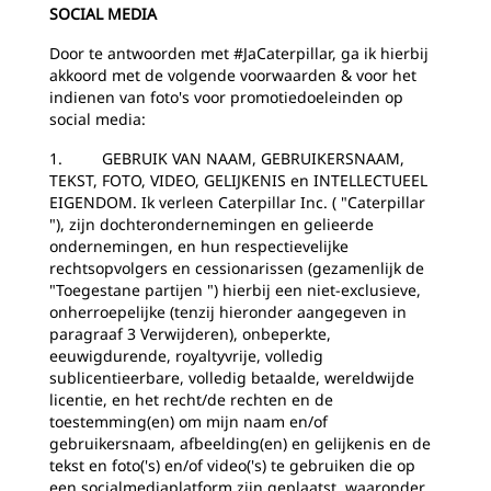
SOCIAL MEDIA
Door te antwoorden met #JaCaterpillar, ga ik hierbij
akkoord met de volgende voorwaarden & voor het
indienen van foto's voor promotiedoeleinden op
social media:
1. GEBRUIK VAN NAAM, GEBRUIKERSNAAM,
TEKST, FOTO, VIDEO, GELIJKENIS en INTELLECTUEEL
EIGENDOM. Ik verleen Caterpillar Inc. ( "Caterpillar
"), zijn dochterondernemingen en gelieerde
ondernemingen, en hun respectievelijke
rechtsopvolgers en cessionarissen (gezamenlijk de
"Toegestane partijen ") hierbij een niet-exclusieve,
onherroepelijke (tenzij hieronder aangegeven in
paragraaf 3 Verwijderen), onbeperkte,
eeuwigdurende, royaltyvrije, volledig
sublicentieerbare, volledig betaalde, wereldwijde
licentie, en het recht/de rechten en de
toestemming(en) om mijn naam en/of
gebruikersnaam, afbeelding(en) en gelijkenis en de
tekst en foto('s) en/of video('s) te gebruiken die op
een socialmediaplatform zijn geplaatst, waaronder