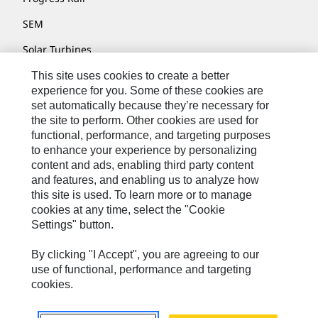
SEM
Solar Turbines
SPM Oil & Gas
This site uses cookies to create a better
experience for you. Some of these cookies are
Turner Powertrain Systems
set automatically because they’re necessary for
the site to perform. Other cookies are used for
functional, performance, and targeting purposes
to enhance your experience by personalizing
Contact
content and ads, enabling third party content
Site Map
and features, and enabling us to analyze how
this site is used. To learn more or to manage
Cookie Settings
cookies at any time, select the "Cookie
Settings" button.
Legal
Privacy
By clicking "I Accept", you are agreeing to our
use of functional, performance and targeting
Cat.com
cookies.
© 2026 Caterpillar. All Rights Reserved.