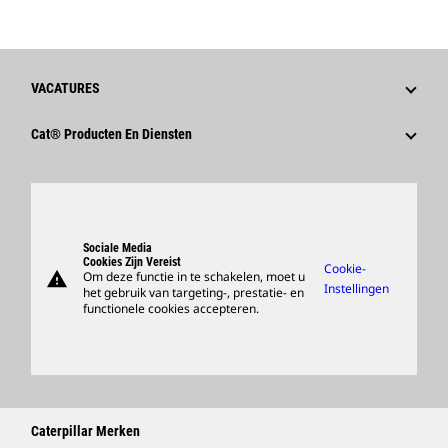
VACATURES
Waarom Caterpillar?
Cat® Producten En Diensten
Loopbaangebieden
Producten
Cultuur
Onderdelen
Zoeken En Solliciteren
Ondersteuning
Sociale Media
Cookies Zijn Vereist
Cookie-
warning
Om deze functie in te schakelen, moet u
Merchandise Kopen
Instellingen
het gebruik van targeting-, prestatie- en
functionele cookies accepteren.
Dealer Zoeken
Caterpillar Merken