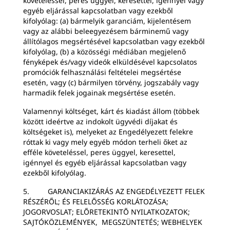
követeléssel, peres üggyel, keresettel, igénnyel vagy
egyéb eljárással kapcsolatban vagy ezekből
kifolyólag: (a) bármelyik garanciám, kijelentésem
vagy az alábbi beleegyezésem bárminemű vagy
állítólagos megsértésével kapcsolatban vagy ezekből
kifolyólag, (b) a közösségi médiában megjelenő
fényképek és/vagy videók elküldésével kapcsolatos
promóciók felhasználási feltételei megsértése
esetén, vagy (c) bármilyen törvény, jogszabály vagy
harmadik felek jogainak megsértése esetén.
Valamennyi költséget, kárt és kiadást állom (többek
között ideértve az indokolt ügyvédi díjakat és
költségeket is), melyeket az Engedélyezett felekre
róttak ki vagy mely egyéb módon terheli őket az
efféle követeléssel, peres üggyel, keresettel,
igénnyel és egyéb eljárással kapcsolatban vagy
ezekből kifolyólag.
5. GARANCIAKIZÁRÁS AZ ENGEDÉLYEZETT FELEK
RÉSZÉRŐL; ÉS FELELŐSSÉG KORLÁTOZÁSA;
JOGORVOSLAT; ELŐRETEKINTŐ NYILATKOZATOK;
SAJTÓKÖZLEMÉNYEK, MEGSZÜNTETÉS; WEBHELYEK