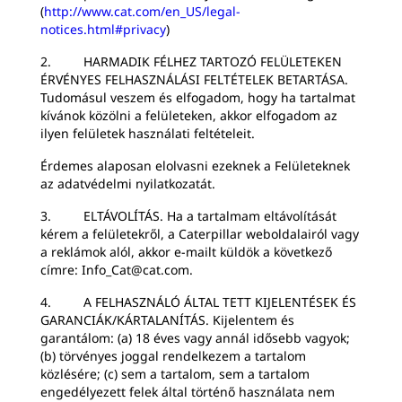
(
http://www.cat.com/en_US/legal-
notices.html#privacy
)
2. HARMADIK FÉLHEZ TARTOZÓ FELÜLETEKEN
ÉRVÉNYES FELHASZNÁLÁSI FELTÉTELEK BETARTÁSA.
Tudomásul veszem és elfogadom, hogy ha tartalmat
kívánok közölni a felületeken, akkor elfogadom az
ilyen felületek használati feltételeit.
Érdemes alaposan elolvasni ezeknek a Felületeknek
az adatvédelmi nyilatkozatát.
3. ELTÁVOLÍTÁS. Ha a tartalmam eltávolítását
kérem a felületekről, a Caterpillar weboldalairól vagy
a reklámok alól, akkor e-mailt küldök a következő
címre: Info_Cat@cat.com.
4. A FELHASZNÁLÓ ÁLTAL TETT KIJELENTÉSEK ÉS
GARANCIÁK/KÁRTALANÍTÁS. Kijelentem és
garantálom: (a) 18 éves vagy annál idősebb vagyok;
(b) törvényes joggal rendelkezem a tartalom
közlésére; (c) sem a tartalom, sem a tartalom
engedélyezett felek által történő használata nem