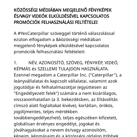
KÖZÖSSÉGI MÉDIÁBAN MEGJELENŐ FÉNYKÉPEK
ÉS/VAGY VIDEÓK ELKÜLDÉSÉVEL KAPCSOLATOS
PROMÓCIÓK FELHASZNÁLÁSI FELTÉTELEI
A #YesCaterpillar szöveggel történő válaszolással
ezúton elfogadom a &közösségi médiában
megjelenő fényképek elküldésével kapcsolatos
promóciók felhasználási feltételeit:
1. NÉV, AZONOSÍTÓ, SZÖVEG, FÉNYKÉP, VIDEÓ,
KÉPMÁS és SZELLEMI TULAJDON HASZNÁLATA.
Ezennel megadom a Caterpillar Inc. ("Caterpillar"), a
leányvállalatai és kapcsolt vállalatai, valamint azok
jogutódjai és felhatalmazottjai (együttesen az
"Engedélyezett felek") számára a nem kizárólagos,
visszavonhatatlan (a 3. bekezdésben, az Eltávolítás
címszó alatt foglaltakat kivéve), korlátlan, örökös,
jogdíjmentes, teljes mértékben
továbbengedélyezhető, teljes egészében kifizetett,
globálisan érvényes engedélyt, jogokat és
jóváhagyásokat a nevem és/vagy azonosítóm,
képeim, képmásaim és a közösségi oldalon (többek