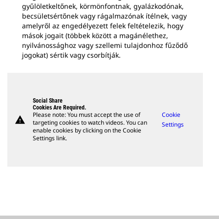
gyűlöletkeltőnek, körmönfontnak, gyalázkodónak,
becsületsértőnek vagy rágalmazónak ítélnek, vagy
amelyről az engedélyezett felek feltételezik, hogy
mások jogait (többek között a magánélethez,
nyilvánossághoz vagy szellemi tulajdonhoz fűződő
jogokat) sértik vagy csorbítják.
Social Share
Cookies Are Required.
Please note: You must accept the use of
Cookie
warning
targeting cookies to watch videos. You can
Settings
enable cookies by clicking on the Cookie
Settings link.