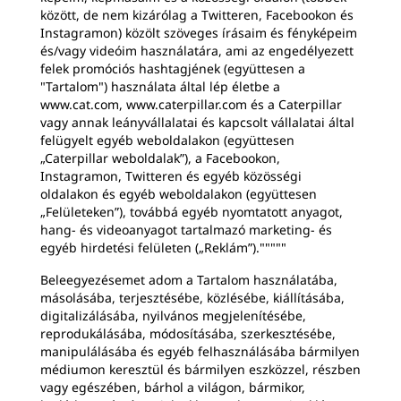
között, de nem kizárólag a Twitteren, Facebookon és
Instagramon) közölt szöveges írásaim és fényképeim
és/vagy videóim használatára, ami az engedélyezett
felek promóciós hashtagjének (együttesen a
"Tartalom") használata által lép életbe a
www.cat.com, www.caterpillar.com és a Caterpillar
vagy annak leányvállalatai és kapcsolt vállalatai által
felügyelt egyéb weboldalakon (együttesen
„Caterpillar weboldalak”), a Facebookon,
Instagramon, Twitteren és egyéb közösségi
oldalakon és egyéb weboldalakon (együttesen
„Felületeken”), továbbá egyéb nyomtatott anyagot,
hang- és videoanyagot tartalmazó marketing- és
egyéb hirdetési felületen („Reklám”)."""""
Beleegyezésemet adom a Tartalom használatába,
másolásába, terjesztésébe, közlésébe, kiállításába,
digitalizálásába, nyilvános megjelenítésébe,
reprodukálásába, módosításába, szerkesztésébe,
manipulálásába és egyéb felhasználásába bármilyen
médiumon keresztül és bármilyen eszközzel, részben
vagy egészében, bárhol a világon, bármikor,