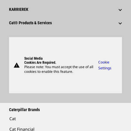
KARRIEREK
Miért Érdemes A Caterpillart Választani?
Cat® Products & Services
Karrierterületek
Products
Kultúrá
Parts
Keresés És Alkalmazás
Support
Social Media
Cookie
Cookies Are Required.
warning
Merchandise
Please note: You must accept the use of all
Settings
cookies to enable this feature.
Locate A Dealer
Caterpillar Brands
Cat
Cat Financial