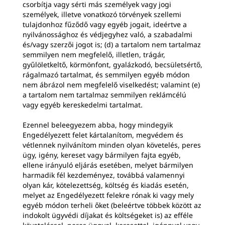
csorbítja vagy sérti más személyek vagy jogi
személyek, illetve vonatkozó törvények szellemi
tulajdonhoz fűződő vagy egyéb jogait, ideértve a
nyilvánossághoz és védjegyhez való, a szabadalmi
és/vagy szerzői jogot is; (d) a tartalom nem tartalmaz
semmilyen nem megfelelő, illetlen, trágár,
gyűlöletkeltő, körmönfont, gyalázkodó, becsületsértő,
rágalmazó tartalmat, és semmilyen egyéb módon
nem ábrázol nem megfelelő viselkedést; valamint (e)
a tartalom nem tartalmaz semmilyen reklámcélú
vagy egyéb kereskedelmi tartalmat.
Ezennel beleegyezem abba, hogy mindegyik
Engedélyezett felet kártalanítom, megvédem és
vétlennek nyilvánítom minden olyan követelés, peres
ügy, igény, kereset vagy bármilyen fajta egyéb,
ellene irányuló eljárás esetében, melyet bármilyen
harmadik fél kezdeményez, továbbá valamennyi
olyan kár, kötelezettség, költség és kiadás esetén,
melyet az Engedélyezett felekre rónak ki vagy mely
egyéb módon terheli őket (beleértve többek között az
indokolt ügyvédi díjakat és költségeket is) az efféle