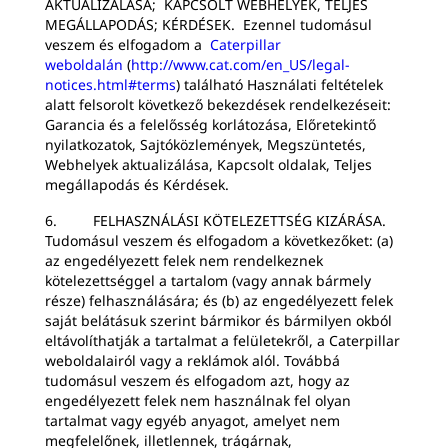
AKTUALIZÁLÁSA; KAPCSOLT WEBHELYEK, TELJES
MEGÁLLAPODÁS; KÉRDÉSEK. Ezennel tudomásul
veszem és elfogadom a
Caterpillar
weboldalán
(
http://www.cat.com/en_US/legal-
notices.html#terms
) található Használati feltételek
alatt felsorolt következő bekezdések rendelkezéseit:
Garancia és a felelősség korlátozása, Előretekintő
nyilatkozatok, Sajtóközlemények, Megszüntetés,
Webhelyek aktualizálása, Kapcsolt oldalak, Teljes
megállapodás és Kérdések.
6. FELHASZNÁLÁSI KÖTELEZETTSÉG KIZÁRÁSA.
Tudomásul veszem és elfogadom a következőket: (a)
az engedélyezett felek nem rendelkeznek
kötelezettséggel a tartalom (vagy annak bármely
része) felhasználására; és (b) az engedélyezett felek
saját belátásuk szerint bármikor és bármilyen okból
eltávolíthatják a tartalmat a felületekről, a Caterpillar
weboldalairól vagy a reklámok alól. Továbbá
tudomásul veszem és elfogadom azt, hogy az
engedélyezett felek nem használnak fel olyan
tartalmat vagy egyéb anyagot, amelyet nem
megfelelőnek, illetlennek, trágárnak,