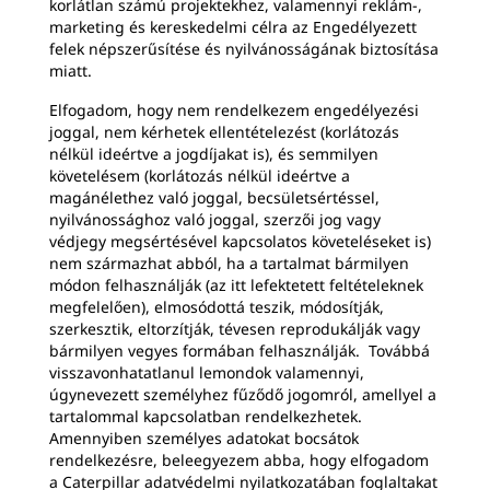
korlátlan számú projektekhez, valamennyi reklám-,
marketing és kereskedelmi célra az Engedélyezett
felek népszerűsítése és nyilvánosságának biztosítása
miatt.
Elfogadom, hogy nem rendelkezem engedélyezési
joggal, nem kérhetek ellentételezést (korlátozás
nélkül ideértve a jogdíjakat is), és semmilyen
követelésem (korlátozás nélkül ideértve a
magánélethez való joggal, becsületsértéssel,
nyilvánossághoz való joggal, szerzői jog vagy
védjegy megsértésével kapcsolatos követeléseket is)
nem származhat abból, ha a tartalmat bármilyen
módon felhasználják (az itt lefektetett feltételeknek
megfelelően), elmosódottá teszik, módosítják,
szerkesztik, eltorzítják, tévesen reprodukálják vagy
bármilyen vegyes formában felhasználják. Továbbá
visszavonhatatlanul lemondok valamennyi,
úgynevezett személyhez fűződő jogomról, amellyel a
tartalommal kapcsolatban rendelkezhetek.
Amennyiben személyes adatokat bocsátok
rendelkezésre, beleegyezem abba, hogy elfogadom
a Caterpillar adatvédelmi nyilatkozatában foglaltakat