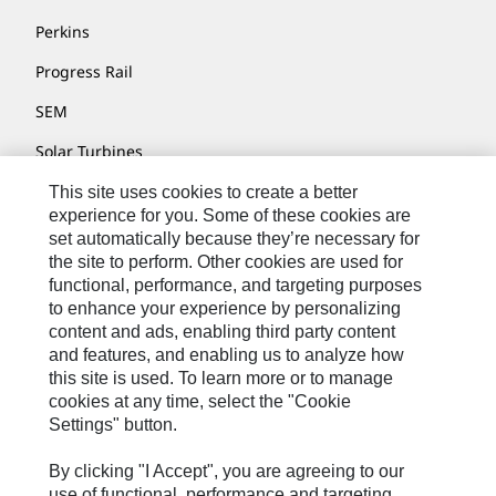
Perkins
Progress Rail
SEM
Solar Turbines
SPM Oil & Gas
This site uses cookies to create a better
experience for you. Some of these cookies are
Turner Powertrain Systems
set automatically because they’re necessary for
the site to perform. Other cookies are used for
functional, performance, and targeting purposes
to enhance your experience by personalizing
Contact
content and ads, enabling third party content
Site Map
and features, and enabling us to analyze how
this site is used. To learn more or to manage
Cookie Settings
cookies at any time, select the "Cookie
Settings" button.
Legal
Privacy
By clicking "I Accept", you are agreeing to our
use of functional, performance and targeting