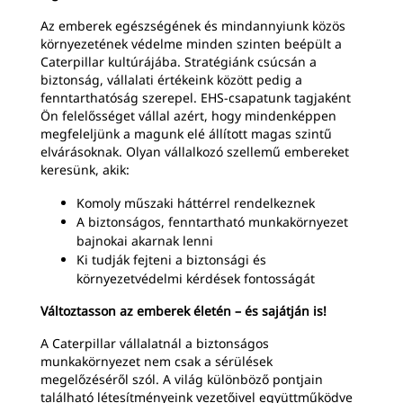
Az emberek egészségének és mindannyiunk közös
környezetének védelme minden szinten beépült a
Caterpillar kultúrájába. Stratégiánk csúcsán a
biztonság, vállalati értékeink között pedig a
fenntarthatóság szerepel. EHS-csapatunk tagjaként
Ön felelősséget vállal azért, hogy mindenképpen
megfeleljünk a magunk elé állított magas szintű
elvárásoknak. Olyan vállalkozó szellemű embereket
keresünk, akik:
Komoly műszaki háttérrel rendelkeznek
A biztonságos, fenntartható munkakörnyezet
bajnokai akarnak lenni
Ki tudják fejteni a biztonsági és
környezetvédelmi kérdések fontosságát
Változtasson az emberek életén – és sajátján is!
A Caterpillar vállalatnál a biztonságos
munkakörnyezet nem csak a sérülések
megelőzéséről szól. A világ különböző pontjain
található létesítményeink vezetőivel együttműködve