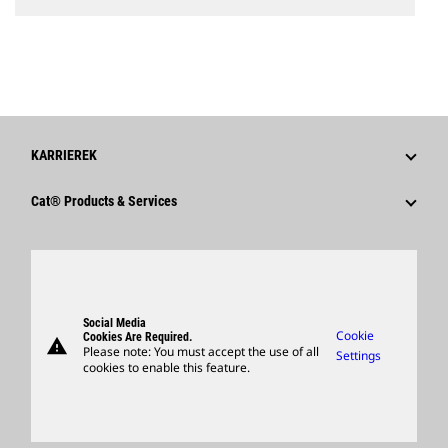
KARRIEREK
Miért Érdemes A Caterpillart Választani?
Cat® Products & Services
Karrierterületek
Products
Kultúrá
Parts
Keresés És Alkalmazás
Support
Social Media
Cookie
Cookies Are Required.
warning
Merchandise
Please note: You must accept the use of all
Settings
cookies to enable this feature.
Locate A Dealer