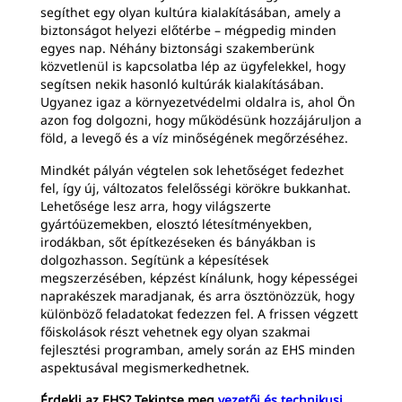
segíthet egy olyan kultúra kialakításában, amely a
biztonságot helyezi előtérbe – mégpedig minden
egyes nap. Néhány biztonsági szakemberünk
közvetlenül is kapcsolatba lép az ügyfelekkel, hogy
segítsen nekik hasonló kultúrák kialakításában.
Ugyanez igaz a környezetvédelmi oldalra is, ahol Ön
azon fog dolgozni, hogy működésünk hozzájáruljon a
föld, a levegő és a víz minőségének megőrzéséhez.
Mindkét pályán végtelen sok lehetőséget fedezhet
fel, így új, változatos felelősségi körökre bukkanhat.
Lehetősége lesz arra, hogy világszerte
gyártóüzemekben, elosztó létesítményekben,
irodákban, sőt építkezéseken és bányákban is
dolgozhasson. Segítünk a képesítések
megszerzésében, képzést kínálunk, hogy képességei
naprakészek maradjanak, és arra ösztönözzük, hogy
különböző feladatokat fedezzen fel. A frissen végzett
főiskolások részt vehetnek egy olyan szakmai
fejlesztési programban, amely során az EHS minden
aspektusával megismerkedhetnek.
Érdekli az EHS? Tekintse meg
vezetői és technikusi