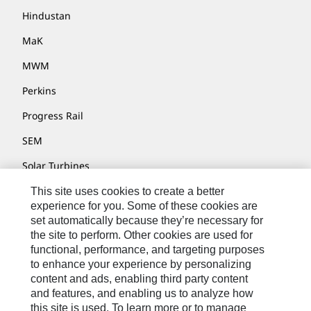
Hindustan
MaK
MWM
Perkins
Progress Rail
SEM
Solar Turbines
SPM Oil & Gas
This site uses cookies to create a better
experience for you. Some of these cookies are
Turner Powertrain Systems
set automatically because they’re necessary for
the site to perform. Other cookies are used for
functional, performance, and targeting purposes
to enhance your experience by personalizing
Contact
content and ads, enabling third party content
Site Map
and features, and enabling us to analyze how
this site is used. To learn more or to manage