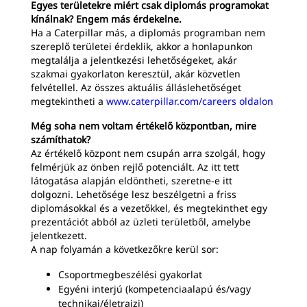
Egyes területekre miért csak diplomás programokat
kínálnak? Engem más érdekelne.
Ha a Caterpillar más, a diplomás programban nem
szereplő területei érdeklik, akkor a honlapunkon
megtalálja a jelentkezési lehetőségeket, akár
szakmai gyakorlaton keresztül, akár közvetlen
felvétellel. Az összes aktuális álláslehetőséget
megtekintheti a
www.caterpillar.com/careers oldalon
Még soha nem voltam értékelő központban, mire
számíthatok?
Az értékelő központ nem csupán arra szolgál, hogy
felmérjük az önben rejlő potenciált. Az itt tett
látogatása alapján eldöntheti, szeretne-e itt
dolgozni. Lehetősége lesz beszélgetni a friss
diplomásokkal és a vezetőkkel, és megtekinthet egy
prezentációt abból az üzleti területből, amelybe
jelentkezett.
A nap folyamán a következőkre kerül sor:
Csoportmegbeszélési gyakorlat
Egyéni interjú (kompetenciaalapú és/vagy
technikai/életrajzi)