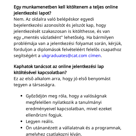
Egy munkamenetben kell kitöltenem a teljes online
jelentkezési lapot?
Nem. Az oldalra való belépéskor egyedi
bejelentkezési azonosítót és jelszót kap, hogy
jelentkezését szakaszosan is kitölthesse, és van
egy „mentés vázlatként" lehetőség. Ha bármilyen
problémája van a jelentkezési folyamat során, kérjük,
forduljon a diplomások felvételéért felelős csapathoz
segítségért a
ukgraduates@cat.com címen
.
Kaphatok tanácsot az online jelentkezési lap
kitöltésével kapcsolatban?
Ez az első alkalom arra, hogy jó első benyomást
tegyen a társaságra.
Győződjön meg róla, hogy a valóságnak
megfelelően nyilatkozik a tanulmányi
eredményeivel kapcsolatban, mivel ezeket
ellenőrizni fogjuk.
Legyen reális.
Ön utánanézett a vállalatnak és a programnak,
amelyhez csatlakozni kíván.