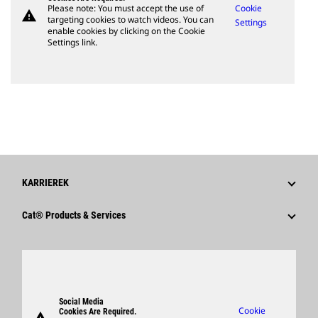
Please note: You must accept the use of
Cookie
warning
targeting cookies to watch videos. You can
Settings
enable cookies by clicking on the Cookie
Settings link.
KARRIEREK
Miért Érdemes A Caterpillart Választani?
Cat® Products & Services
Karrierterületek
Products
Kultúrá
Parts
Keresés És Alkalmazás
Support
Social Media
Cookie
Cookies Are Required.
Merchandise