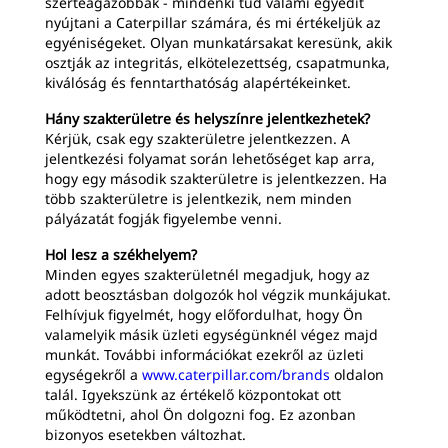
szerteágazóbbak - mindenki tud valami egyedit
nyújtani a Caterpillar számára, és mi értékeljük az
egyéniségeket. Olyan munkatársakat keresünk, akik
osztják az integritás, elkötelezettség, csapatmunka,
kiválóság és fenntarthatóság alapértékeinket.
Hány szakterületre és helyszínre jelentkezhetek?
Kérjük, csak egy szakterületre jelentkezzen. A
jelentkezési folyamat során lehetőséget kap arra,
hogy egy második szakterületre is jelentkezzen. Ha
több szakterületre is jelentkezik, nem minden
pályázatát fogják figyelembe venni.
Hol lesz a székhelyem?
Minden egyes szakterületnél megadjuk, hogy az
adott beosztásban dolgozók hol végzik munkájukat.
Felhívjuk figyelmét, hogy előfordulhat, hogy Ön
valamelyik másik üzleti egységünknél végez majd
munkát. További információkat ezekről az üzleti
egységekről a
www.caterpillar.com/brands
oldalon
talál. Igyekszünk az értékelő központokat ott
működtetni, ahol Ön dolgozni fog. Ez azonban
bizonyos esetekben változhat.