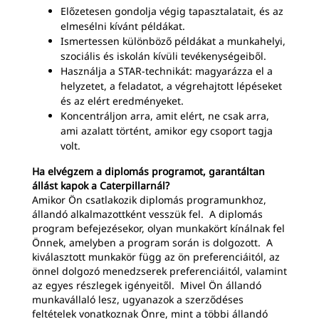
Előzetesen gondolja végig tapasztalatait, és az
elmesélni kívánt példákat.
Ismertessen különböző példákat a munkahelyi,
szociális és iskolán kívüli tevékenységeiből.
Használja a STAR-technikát: magyarázza el a
helyzetet, a feladatot, a végrehajtott lépéseket
és az elért eredményeket.
Koncentráljon arra, amit elért, ne csak arra,
ami azalatt történt, amikor egy csoport tagja
volt.
Ha elvégzem a diplomás programot, garantáltan
állást kapok a Caterpillarnál?
Amikor Ön csatlakozik diplomás programunkhoz,
állandó alkalmazottként vesszük fel. A diplomás
program befejezésekor, olyan munkakört kínálnak fel
Önnek, amelyben a program során is dolgozott. A
kiválasztott munkakör függ az ön preferenciáitól, az
önnel dolgozó menedzserek preferenciáitól, valamint
az egyes részlegek igényeitől. Mivel Ön állandó
munkavállaló lesz, ugyanazok a szerződéses
feltételek vonatkoznak Önre, mint a többi állandó