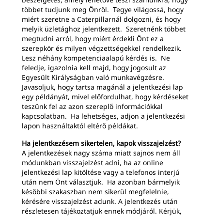
többet tudjunk meg Önről. Tegye világossá, hogy
miért szeretne a Caterpillarnál dolgozni, és hogy
melyik üzletághoz jelentkezett. Szeretnénk többet
megtudni arról, hogy miért érdekli Önt ez a
szerepkör és milyen végzettségekkel rendelkezik.
Lesz néhány kompetenciaalapú kérdés is. Ne
feledje, igazolnia kell majd, hogy jogosult az
Egyesült Királyságban való munkavégzésre.
Javasoljuk, hogy tartsa magánál a jelentkezési lap
egy példányát, mivel előfordulhat, hogy kérdéseket
teszünk fel az azon szereplő információkkal
kapcsolatban. Ha lehetséges, adjon a jelentkezési
lapon használtaktól eltérő példákat.
Ha jelentkezésem sikertelen, kapok visszajelzést?
A jelentkezések nagy száma miatt sajnos nem áll
módunkban visszajelzést adni, ha az online
jelentkezési lap kitöltése vagy a telefonos interjú
után nem Önt választjuk. Ha azonban bármelyik
későbbi szakaszban nem sikerül megfelelnie,
kérésére visszajelzést adunk. A jelentkezés után
részletesen tájékoztatjuk ennek módjáról. Kérjük,