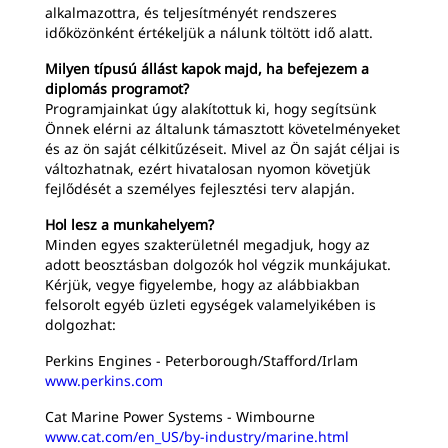
alkalmazottra, és teljesítményét rendszeres
időközönként értékeljük a nálunk töltött idő alatt.
Milyen típusú állást kapok majd, ha befejezem a
diplomás programot?
Programjainkat úgy alakítottuk ki, hogy segítsünk
Önnek elérni az általunk támasztott követelményeket
és az ön saját célkitűzéseit. Mivel az Ön saját céljai is
változhatnak, ezért hivatalosan nyomon követjük
fejlődését a személyes fejlesztési terv alapján.
Hol lesz a munkahelyem?
Minden egyes szakterületnél megadjuk, hogy az
adott beosztásban dolgozók hol végzik munkájukat.
Kérjük, vegye figyelembe, hogy az alábbiakban
felsorolt egyéb üzleti egységek valamelyikében is
dolgozhat:
Perkins Engines - Peterborough/Stafford/Irlam
www.perkins.com
Cat Marine Power Systems - Wimbourne
www.cat.com/en_US/by-industry/marine.html