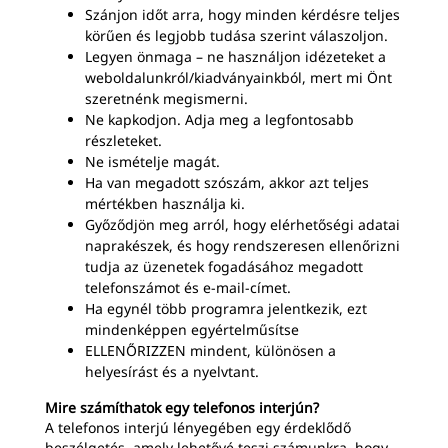
Szánjon időt arra, hogy minden kérdésre teljes
körűen és legjobb tudása szerint válaszoljon.
Legyen önmaga – ne használjon idézeteket a
weboldalunkról/kiadványainkból, mert mi Önt
szeretnénk megismerni.
Ne kapkodjon. Adja meg a legfontosabb
részleteket.
Ne ismételje magát.
Ha van megadott szószám, akkor azt teljes
mértékben használja ki.
Győződjön meg arról, hogy elérhetőségi adatai
naprakészek, és hogy rendszeresen ellenőrizni
tudja az üzenetek fogadásához megadott
telefonszámot és e-mail-címet.
Ha egynél több programra jelentkezik, ezt
mindenképpen egyértelműsítse
ELLENŐRIZZEN mindent, különösen a
helyesírást és a nyelvtant.
Mire számíthatok egy telefonos interjún?
A telefonos interjú lényegében egy érdeklődő
beszélgetés, amely lehetővé teszi számunkra, hogy