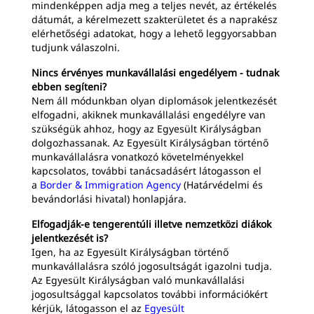
mindenképpen adja meg a teljes nevét, az értékelés
dátumát, a kérelmezett szakterületet és a naprakész
elérhetőségi adatokat, hogy a lehető leggyorsabban
tudjunk válaszolni.
Nincs érvényes munkavállalási engedélyem - tudnak
ebben segíteni?
Nem áll módunkban olyan diplomások jelentkezését
elfogadni, akiknek munkavállalási engedélyre van
szükségük ahhoz, hogy az Egyesült Királyságban
dolgozhassanak. Az Egyesült Királyságban történő
munkavállalásra vonatkozó követelményekkel
kapcsolatos, további tanácsadásért látogasson el
a
Border & Immigration Agency
(Határvédelmi és
bevándorlási hivatal) honlapjára.
Elfogadják-e tengerentúli illetve nemzetközi diákok
jelentkezését is?
Igen, ha az Egyesült Királyságban történő
munkavállalásra szóló jogosultságát igazolni tudja.
Az Egyesült Királyságban való munkavállalási
jogosultsággal kapcsolatos további információkért
kérjük, látogasson el az
Egyesült