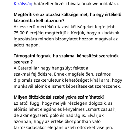
Királyság
határellenőrzési hivatalának weboldalára.
Megtérítik-e az utazási költségeimet, ha egy értékelő
központba kell utaznom?
Az ésszerű mértékű utazási költségeket legfeljebb
75,00 £ erejéig megtérítjük. Kérjük, hogy a kiadások
igazolására minden bizonylatot hozzon magával az
adott napon.
Támogatni fognak, ha szakmai képesítést szeretnék
szerezni?
A Caterpillar nagy hangsúlyt fektet a
szakmai fejlődésre. Ennek megfelelően, számos
diplomás szakterületünk lehetőséget kínál arra, hogy
munkavállalóink elismert képesítéseket szerezzenek.
Milyen öltözködési szabályokra számíthatok?
Ez attól függ, hogy melyik részlegen dolgozik, az
előírás lehet elegáns és kényelmes „smart casual”,
de akár egyszerű póló és nadrág is. Elvárjuk
azonban, hogy az értékelőközpontban való
tartózkodásakor elegáns üzleti öltözéket viseljen.