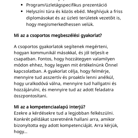
Program/üzletágspecifikus prezentáció
Helyszíni túra és közös ebéd. Meghívjuk a friss
diplomásokat és az üzleti területek vezetőit is,
hogy megismerkedhessen velük.
Mi az a csoportos megbeszélési gyakorlat?
A csoportos gyakorlatok segítenek megérteni,
hogyan kommunikál másokkal, és jól teljesít-e
csapatban. Fontos, hogy hozzátegyen valamilyen
módon ehhez, hogy legyen mit értékelnünk Önnel
kapcsolatban. A gyakorlat célja, hogy felmérje,
mennyire tud asszertív és proaktív lenni anélkül,
hogy uralkodóvá válna, mennyire tud hallgatni és
hozzájárulni, és mennyire tud az adott feladatra
összpontosítani.
Mi az a kompetenciaalapú interjú?
Ezekre a kérdésekre tud a legjobban felkészülni.
Konkrét példákat szeretnénk hallani arra, amikor
bizonyította egy adott kompetenciáját. Arra kérjük,
hogy...