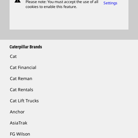
warning
Please note: You must accept the use of all
Settings
cookies to enable this feature.
Locate A Dealer
Caterpillar Brands
Cat
Cat Financial
Cat Reman
Cat Rentals
Cat Lift Trucks
Anchor
AsiaTrak
FG Wilson