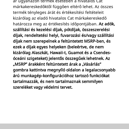
ár ugyanazon termék esetében a hivatalos Cat
márkakereskedőktől függően eltérő lehet. Az összes
termék tényleges árát és értékesítési feltételeit
kizárólag az eladó hivatalos Cat márkakereskedő
határozza meg az értékesítés időpontjában.
Az adók,
szállítási és kezelési díjak, pótdíjak, összeszerelési
díjak, rendeltetési helyi, fuvarozási és/vagy szállítási
díjak nem szerepelnek a feltüntetett MSRP-ben, és
ezek a díjak egyes helyeken (beleértve, de nem
kizárólag Alaszkát, Hawaii-t, Guamot és a Csendes-
óceáni szigeteket) jelentős összegűek lehetnek. Az
„MSRP” árakként feltüntetett árak a „Vásárlás”
gombra kattintva megnyíló oldalon a legalacsonyabb
árú munkagép-konfigurációhoz tartozó funkciókat
tartalmazzák, és nem tartalmaznak semmilyen
szereléket vagy védelmi tervet.