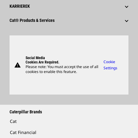
KARRIEREK
Miért Érdemes A Caterpillart Választani?
Cat® Products & Services
Karrierterületek
Products
Kultúrá
Parts
Keresés És Alkalmazás
Support
Social Media
Cookie
Cookies Are Required.
warning
Merchandise
Please note: You must accept the use of all
Settings
cookies to enable this feature.
Locate A Dealer
Caterpillar Brands
Cat
Cat Financial