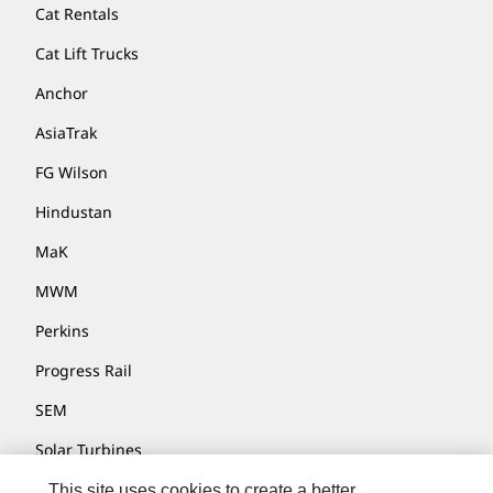
Cat Rentals
Cat Lift Trucks
Anchor
AsiaTrak
FG Wilson
Hindustan
MaK
MWM
Perkins
Progress Rail
SEM
Solar Turbines
SPM Oil & Gas
This site uses cookies to create a better