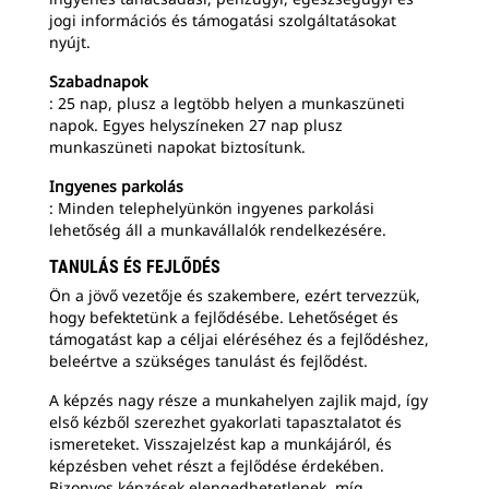
jogi információs és támogatási szolgáltatásokat
nyújt.
Szabadnapok
: 25 nap, plusz a legtöbb helyen a munkaszüneti
napok. Egyes helyszíneken 27 nap plusz
munkaszüneti napokat biztosítunk.
Ingyenes parkolás
: Minden telephelyünkön ingyenes parkolási
lehetőség áll a munkavállalók rendelkezésére.
TANULÁS ÉS FEJLŐDÉS
Ön a jövő vezetője és szakembere, ezért tervezzük,
hogy befektetünk a fejlődésébe. Lehetőséget és
támogatást kap a céljai eléréséhez és a fejlődéshez,
beleértve a szükséges tanulást és fejlődést.
A képzés nagy része a munkahelyen zajlik majd, így
első kézből szerezhet gyakorlati tapasztalatot és
ismereteket. Visszajelzést kap a munkájáról, és
képzésben vehet részt a fejlődése érdekében.
Bizonyos képzések elengedhetetlenek, míg