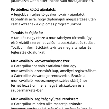
jutalmazza Önt a sikerünkhöz való hozzájárulásért.
Feltételhez kötött ajánlatok:
A legjobban teljesítő gyakornokaink ajánlatot
kaphatnak arra, hogy diplomájuk megszerzése után
csatlakozzanak a diplomás programunkhoz.
Tanulás és fejlődés:
A tanulás nagy része a munkahelyen történik, így
első kézből szerezhet valódi tapasztalatot és tudást.
További információkért tekintse meg a tanulás és
fejlesztés oldalunkat.
Munkavállalói kedvezményrendszer:
A Caterpillarhoz való csatlakozáskor egy
munkavállalói azonosítót kap, amellyel regisztrálhat
a Caterpillar Advantage rendszerbe. Ezután a
munkavállalói kedvezmények széles skálájához
férhet hozzá online, a nagyáruházakban és a
szupermarketekben.
Munkavállalói segítségnyújtási rendszer:
A Caterpillar minden alkalmazottja számára
ingyenes tanácsadási, pénzügyi, egészségügyi és