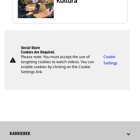
Kultúra
Social Share
Cookies Are Required.
Please note: You must accept the use of
Cookie
warning
targeting cookies to watch videos. You can
Settings
enable cookies by clicking on the Cookie
Settings link.
KARRIEREK