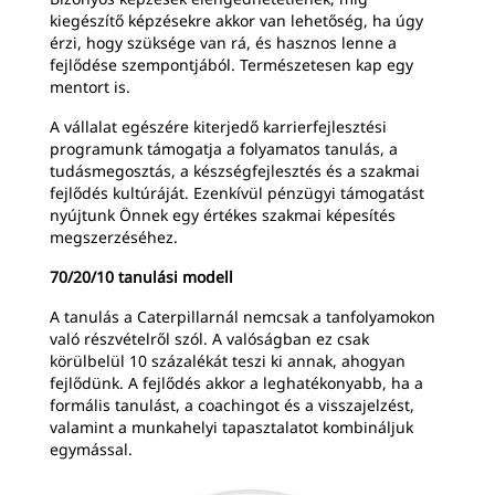
kiegészítő képzésekre akkor van lehetőség, ha úgy
érzi, hogy szüksége van rá, és hasznos lenne a
fejlődése szempontjából. Természetesen kap egy
mentort is.
A vállalat egészére kiterjedő karrierfejlesztési
programunk támogatja a folyamatos tanulás, a
tudásmegosztás, a készségfejlesztés és a szakmai
fejlődés kultúráját. Ezenkívül pénzügyi támogatást
nyújtunk Önnek egy értékes szakmai képesítés
megszerzéséhez.
70/20/10 tanulási modell
A tanulás a Caterpillarnál nemcsak a tanfolyamokon
való részvételről szól. A valóságban ez csak
körülbelül 10 százalékát teszi ki annak, ahogyan
fejlődünk. A fejlődés akkor a leghatékonyabb, ha a
formális tanulást, a coachingot és a visszajelzést,
valamint a munkahelyi tapasztalatot kombináljuk
egymással.