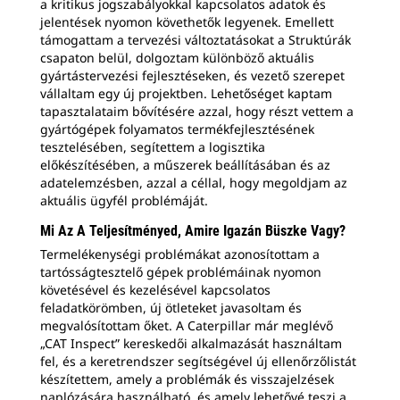
a kritikus jogszabályokkal kapcsolatos adatok és
jelentések nyomon követhetők legyenek. Emellett
támogattam a tervezési változtatásokat a Struktúrák
csapaton belül, dolgoztam különböző aktuális
gyártástervezési fejlesztéseken, és vezető szerepet
vállaltam egy új projektben. Lehetőséget kaptam
tapasztalataim bővítésére azzal, hogy részt vettem a
gyártógépek folyamatos termékfejlesztésének
tesztelésében, segítettem a logisztika
előkészítésében, a műszerek beállításában és az
adatelemzésben, azzal a céllal, hogy megoldjam az
aktuális ügyfél problémáját.
Mi Az A Teljesítményed, Amire Igazán Büszke Vagy?
Termelékenységi problémákat azonosítottam a
tartósságtesztelő gépek problémáinak nyomon
követésével és kezelésével kapcsolatos
feladatkörömben, új ötleteket javasoltam és
megvalósítottam őket. A Caterpillar már meglévő
„CAT Inspect” kereskedői alkalmazását használtam
fel, és a keretrendszer segítségével új ellenőrzőlistát
készítettem, amely a problémák és visszajelzések
naplózására használható, és amely lehetővé teszi a