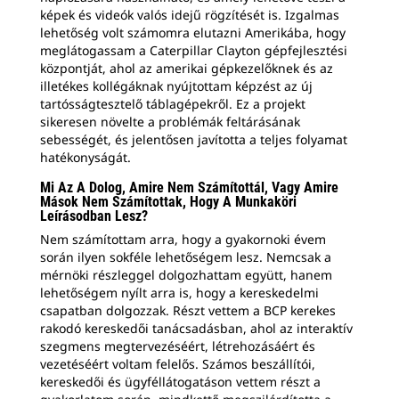
képek és videók valós idejű rögzítését is. Izgalmas
lehetőség volt számomra elutazni Amerikába, hogy
meglátogassam a Caterpillar Clayton gépfejlesztési
központját, ahol az amerikai gépkezelőknek és az
illetékes kollégáknak nyújtottam képzést az új
tartósságtesztelő táblagépekről. Ez a projekt
sikeresen növelte a problémák feltárásának
sebességét, és jelentősen javította a teljes folyamat
hatékonyságát.
Mi Az A Dolog, Amire Nem Számítottál, Vagy Amire
Mások Nem Számítottak, Hogy A Munkaköri
Leírásodban Lesz?
Nem számítottam arra, hogy a gyakornoki évem
során ilyen sokféle lehetőségem lesz. Nemcsak a
mérnöki részleggel dolgozhattam együtt, hanem
lehetőségem nyílt arra is, hogy a kereskedelmi
csapatban dolgozzak. Részt vettem a BCP kerekes
rakodó kereskedői tanácsadásban, ahol az interaktív
szegmens megtervezéséért, létrehozásáért és
vezetéséért voltam felelős. Számos beszállítói,
kereskedői és ügyféllátogatáson vettem részt a