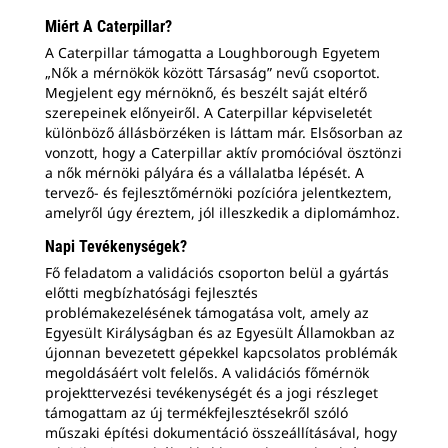
Miért A Caterpillar?
A Caterpillar támogatta a Loughborough Egyetem
„Nők a mérnökök között Társaság” nevű csoportot.
Megjelent egy mérnöknő, és beszélt saját eltérő
szerepeinek előnyeiről. A Caterpillar képviseletét
különböző állásbörzéken is láttam már. Elsősorban az
vonzott, hogy a Caterpillar aktív promócióval ösztönzi
a nők mérnöki pályára és a vállalatba lépését. A
tervező- és fejlesztőmérnöki pozícióra jelentkeztem,
amelyről úgy éreztem, jól illeszkedik a diplomámhoz.
Napi Tevékenységek?
Fő feladatom a validációs csoporton belül a gyártás
előtti megbízhatósági fejlesztés
problémakezelésének támogatása volt, amely az
Egyesült Királyságban és az Egyesült Államokban az
újonnan bevezetett gépekkel kapcsolatos problémák
megoldásáért volt felelős. A validációs főmérnök
projekttervezési tevékenységét és a jogi részleget
támogattam az új termékfejlesztésekről szóló
műszaki építési dokumentáció összeállításával, hogy