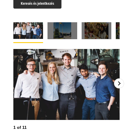
Keresés és jelentkezés
1
of
11