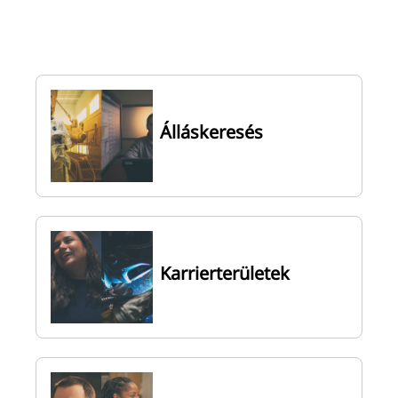
Álláskeresés
2
o
Karrierterületek