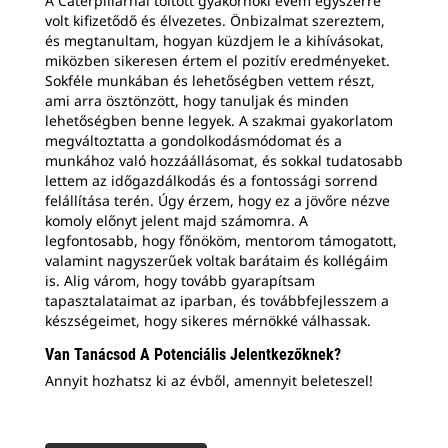
A Caterpillarnál töltött gyakornoki évem egyszerre
volt kifizetődő és élvezetes. Önbizalmat szereztem,
és megtanultam, hogyan küzdjem le a kihívásokat,
miközben sikeresen értem el pozitív eredményeket.
Sokféle munkában és lehetőségben vettem részt,
ami arra ösztönzött, hogy tanuljak és minden
lehetőségben benne legyek. A szakmai gyakorlatom
megváltoztatta a gondolkodásmódomat és a
munkához való hozzáállásomat, és sokkal tudatosabb
lettem az időgazdálkodás és a fontossági sorrend
felállítása terén. Úgy érzem, hogy ez a jövőre nézve
komoly előnyt jelent majd számomra. A
legfontosabb, hogy főnököm, mentorom támogatott,
valamint nagyszerűek voltak barátaim és kollégáim
is. Alig várom, hogy tovább gyarapítsam
tapasztalataimat az iparban, és továbbfejlesszem a
készségeimet, hogy sikeres mérnökké válhassak.
Van Tanácsod A Potenciális Jelentkezőknek?
Annyit hozhatsz ki az évből, amennyit beleteszel!