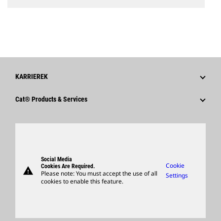
KARRIEREK
Miért Érdemes A Caterpillart Választani?
Cat® Products & Services
Karrierterületek
Products
Kultúrá
Parts
Keresés És Alkalmazás
Support
Social Media
Cookie
Cookies Are Required.
warning
Merchandise
Please note: You must accept the use of all
Settings
cookies to enable this feature.
Locate A Dealer