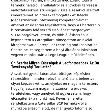
gyakorlatom során, mindkettő megszilárdította a
termékkínálatról, a vállalatról és a jövőbeli tervezési
változtatásokhoz szükséges visszajelzésekről szerzett
ismereteimet. Mindezek támogatták az IMechE
(gépészmérnöki intézményi) kompetenciáimat,
amelyet az év során teljesítettem, hogy a Chartership
bizonyítvány felé vezető első lépést megtegyem.
STEM-nagykövet lettem, és több állásbörzén is
képviseltem a Caterpillart, támogattam az iskolai
látogatásokat a Caterpillar Learning and Inspiration
Centre-be, és segítettem a helyi általános iskolában
végzett munka után a Lego League működésében.
Ön Szerint Milyen Készségek A Legfontosabbak Az Ön
Tevékenységi Területén?
A szakmai gyakorlatom alatt bőséges képzésben
részesültem minden releváns területen, beleértve
olyan képzéseket is, amelyeket én magam kerestem,
hogy fejlesszem magam a számomra érdekes
területeken, vagy amelyekről úgy éreztem, hogy
elősegítenék a munkámat. Kevés ismerettel
rendelkeztem a Caterpillar BCP termékekről a
munkába állásom előtt, de már gyakorlatom első