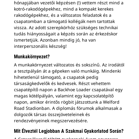
hónapjában vezetői képzésen (!) vettem részt mind a
kotró-rakodógépekhez, mind a kompakt kerekes
rakodógépekhez, és a változatos feladatok és a
csapatomban a támogató kollégák nem tartottak
vissza. Az adott szerepkörhöz szükséges technikai
tudás hiányosságait a képzés során az érkezéskor
ismertetjük. Azonban mindig jó, ha van
interperszonális készség!
Munkakörnyezet?
A munkakörnyezet változatos és sokszínű. Az irodától
a tesztpályán át a gépeken való munkáig. Mindenki
hihetetlenül támogató, a csapatok pedig
társaságkedvelők és kedvesek. Részt vehettem
csapatépítő napon a Backhoe Loader csapatával egy
magas kötélpályán, valamint egy kapcsolatépítő
napon, amikor érintős rögbit játszottunk a Welford
Road Stadionban. A diplomás fórumok alkalmasak a
dolgozók társas összejöveteleinek és
rendezvényeinek megszervezésére.
Mit Élveztél Legjobban A Szakmai Gyakorlatod Során?