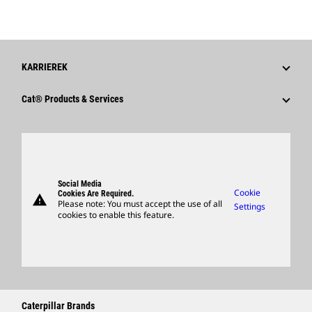
KARRIEREK
Miért Érdemes A Caterpillart Választani?
Cat® Products & Services
Karrierterületek
Products
Kultúrá
Parts
Keresés És Alkalmazás
Support
Social Media
Cookie
Cookies Are Required.
warning
Merchandise
Please note: You must accept the use of all
Settings
cookies to enable this feature.
Locate A Dealer
Caterpillar Brands