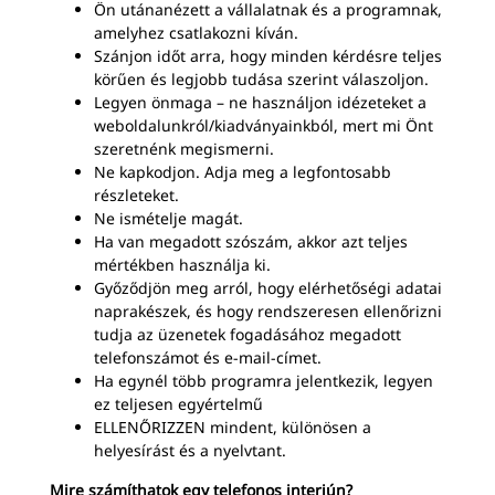
Ön utánanézett a vállalatnak és a programnak,
amelyhez csatlakozni kíván.
Szánjon időt arra, hogy minden kérdésre teljes
körűen és legjobb tudása szerint válaszoljon.
Legyen önmaga – ne használjon idézeteket a
weboldalunkról/kiadványainkból, mert mi Önt
szeretnénk megismerni.
Ne kapkodjon. Adja meg a legfontosabb
részleteket.
Ne ismételje magát.
Ha van megadott szószám, akkor azt teljes
mértékben használja ki.
Győződjön meg arról, hogy elérhetőségi adatai
naprakészek, és hogy rendszeresen ellenőrizni
tudja az üzenetek fogadásához megadott
telefonszámot és e-mail-címet.
Ha egynél több programra jelentkezik, legyen
ez teljesen egyértelmű
ELLENŐRIZZEN mindent, különösen a
helyesírást és a nyelvtant.
Mire számíthatok egy telefonos interjún?