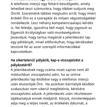
A telefonos interjú egy feltáró beszélgetés, amely
lehetővé teszi számunkra, hogy többet tudjunk meg
Önről. Szeretnénk többet megtudni arról, hogy miért
érdekli Önt ez a szerepkör és milyen végzettségekkel
rendelkezik. Lesz néhány kompetenciaalapú kérdés
is. Ne feledje, igazolnia kell majd, hogy jogosult az
Egyesült Királyságban való munkavégzésre.
Javasoljuk, hogy tartsa magánál a jelentkezési lap
egy példányát, mivel előfordulhat, hogy kérdéseket
teszünk fel az azon szereplő információkkal
kapcsolatban.
Ha sikertelenül pályázik, kap-e visszajelzést a
pályázatáról?
A jelentkezések nagy száma miatt sajnos nem áll
módunkban visszajelzést adni, ha az online
jelentkezési lap kitöltése vagy a telefonos interjú
után elutasítják Önt. Ha azonban bármelyik későbbi
szakaszban nem sikerül megfelelnie, kérésére
visszajelzést adunk. A jelentkezés után részletesen
tájékoztatjuk ennek módjáról. Kérjük, mindenképpen
adja meg a teljes nevét, az értékelés dátumát, a