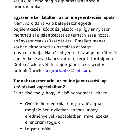
kérjük, tekintse meg a diplomásoknak szóló
programunkat.
Egyszerre kell kitölteni az online jelentkezési lapot?
Nem. Az oldalra való belépéskor egyedi
bejelentkezési kódot és jelszót kap, így annyiszor
mentheti el a jelentkezést és térhet vissza hozzá,
ahányszor csak szükségét érzi. Emellett menet
közben elmentheti az asztalára és/vagy
kinyomtathatja. Ha bármilyen nehézsége merülne fel
a jelentkezésével kapcsolatban, kérjük, forduljon a
Diplomások felvételi csoportjához, akik segíteni
tudnak Önnek –
ukgraduates@cat.com
.
Tudnak tanácsot adni az online jelentkezési lap
kitöltésével kapcsolatban?
Ez az első esély, hogy jó első benyomást keltsen.
Győződjön meg róla, hogy a valóságnak
megfelelően nyilatkozik a tanulmányi
eredményeivel kapcsolatban, mivel ezeket
ellenőrizni fogjuk.
Legyen reális.