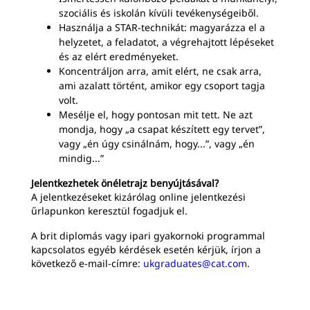
szociális és iskolán kívüli tevékenységeiből.
Használja a STAR-technikát: magyarázza el a
helyzetet, a feladatot, a végrehajtott lépéseket
és az elért eredményeket.
Koncentráljon arra, amit elért, ne csak arra,
ami azalatt történt, amikor egy csoport tagja
volt.
Mesélje el, hogy pontosan mit tett. Ne azt
mondja, hogy „a csapat készített egy tervet”,
vagy „én úgy csinálnám, hogy...”, vagy „én
mindig...”
Jelentkezhetek önéletrajz benyújtásával?
A jelentkezéseket kizárólag online jelentkezési
űrlapunkon keresztül fogadjuk el.
A brit diplomás vagy ipari gyakornoki programmal
kapcsolatos egyéb kérdések esetén kérjük, írjon a
következő e-mail-címre:
ukgraduates@cat.com
.