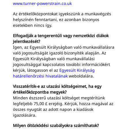
www.turner-powerstrain.co.uk
Az értékelőközpontokat igyekszünk a munkavégzés
helyszínén fenntartani, ez azonban bizonyos
esetekben nincs így.
Elfogadják a tengerentúli vagy nemzetközi diákok
jelentkezését?
Igen, az Egyesült Királyságban való munkavállalásra
való jogosultságát igazoló bizonyíték alapján. Az
Egyesült Királyságban való munkavállalási
jogosultsággal kapcsolatos további információkért
kérjük, látogasson el az
Egyesült Királyság
határellenőrzési hivatalának
weboldalára.
Visszatérítik-e az utazási költségeimet, ha egy
értékelőközpontba megyek?
Minden észszerű utazási költséget megtérítünk
legfeljebb 75,00 £ erejéig. Kérjük, hozza magával az
összes nyugtát az adott napon a kiadások
igazolására.
Milyen öltözködési szabályokra számíthatok?