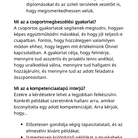
diplomásokat és az üzleti területek vezetőit is,
hogy megismerkedhessen velük.
Mi az a csoportmegbeszélési gyakorlat?
A csoportos gyakorlatok segítenek megtudni, hogyan
képes együttműködni másokkal, és hogy jól teljesít-e
csapatban. Fontos, hogy hozzátegyen valamilyen
módon ehhez, hogy legyen mit értékelnünk Önnel
kapcsolatban. A gyakorlat célja, hogy felmérje,
mennyire tud asszertív és proaktív lenni anélkül,
hogy uralkodóvá válna, mennyire tud hallgatni és
hozzájárulni, és mennyire tud az adott feladatra
összpontosítani.
Mi az a kompetenciaalapú interjú?
Ezekre a kérdésekre lehet a legjobban felkészülni.
Konkrét példákat szeretnénk hallani arra, amikor
bizonyította egy adott kompetenciáját. Arra kérjük,
hogy...
Előzetesen gondolja végig tapasztalatait, és az
elmesélni kívánt példákat.
Ismertessen különböző példákat a munkahelyi,