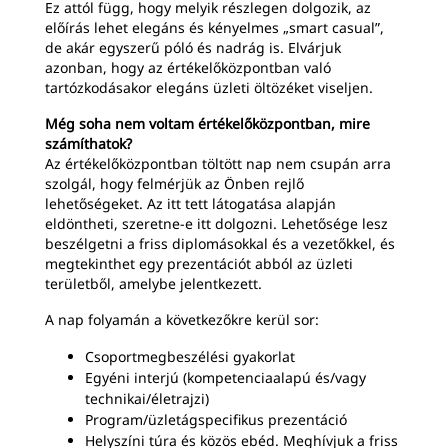
Ez attól függ, hogy melyik részlegen dolgozik, az
előírás lehet elegáns és kényelmes „smart casual”,
de akár egyszerű póló és nadrág is. Elvárjuk
azonban, hogy az értékelőközpontban való
tartózkodásakor elegáns üzleti öltözéket viseljen.
Még soha nem voltam értékelőközpontban, mire
számíthatok?
Az értékelőközpontban töltött nap nem csupán arra
szolgál, hogy felmérjük az Önben rejlő
lehetőségeket. Az itt tett látogatása alapján
eldöntheti, szeretne-e itt dolgozni. Lehetősége lesz
beszélgetni a friss diplomásokkal és a vezetőkkel, és
megtekinthet egy prezentációt abból az üzleti
területből, amelybe jelentkezett.
A nap folyamán a következőkre kerül sor:
Csoportmegbeszélési gyakorlat
Egyéni interjú (kompetenciaalapú és/vagy
technikai/életrajzi)
Program/üzletágspecifikus prezentáció
Helyszíni túra és közös ebéd. Meghívjuk a friss