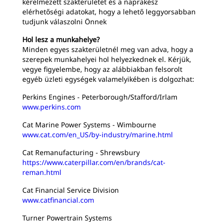
kérelmezett szakterületet és a naprakész
elérhetőségi adatokat, hogy a lehető leggyorsabban
tudjunk válaszolni Önnek
Hol lesz a munkahelye?
Minden egyes szakterületnél meg van adva, hogy a
szerepek munkahelyei hol helyezkednek el. Kérjük,
vegye figyelembe, hogy az alábbiakban felsorolt
egyéb üzleti egységek valamelyikében is dolgozhat:
Perkins Engines - Peterborough/Stafford/Irlam
www.perkins.com
Cat Marine Power Systems - Wimbourne
www.cat.com/en_US/by-industry/marine.html
Cat Remanufacturing - Shrewsbury
https://www.caterpillar.com/en/brands/cat-
reman.html
Cat Financial Service Division
www.catfinancial.com
Turner Powertrain Systems