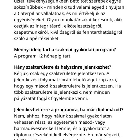
üzleti tevékenységünkben betöltött szerepek egyre
sokszínűbbek – mindenki tud valami egyedit nyújtani
a Caterpillar vállalatnak, és mi értékeljük az
egyéniségeket. Olyan munkatársakat keresünk, akik
osztják az integritásról, elkötelezettségről,
csapatmunkáról, kiválóságról és fenntarthatóságról
szóló alapértékeinket.
Mennyi ideig tart a szakmai gyakorlati program?
A program 12 hónapig tart.
Hány szakterületre és helyszínre jelentkezhet?
Kérjük, csak egy szakterületre jelentkezzen. A
jelentkezési folyamat során lehetőséget kap arra,
hogy egy második szakterületre is jelentkezzen. Ha
több szakterületre is jelentkezik, nem minden
pályázatát fogják figyelembe venni.
Jelentkezhet erre a programra, ha már diplomázott?
Nem, ahhoz, hogy nálunk szakmai gyakorlaton
vehessen részt, az egyetemen másod- vagy
harmadévesnek kell lennie, és a gyakorlatot a
diploma részeként kell elvégeznie. Ha már végzett,