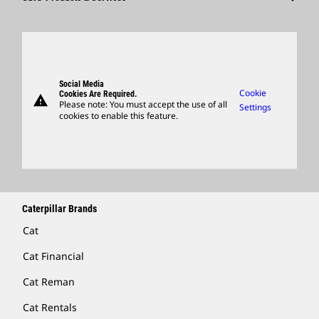
Karrierterületek
Products
Kultúrá
Parts
Keresés És Alkalmazás
Support
Social Media
Cookie
Cookies Are Required.
warning
Merchandise
Please note: You must accept the use of all
Settings
cookies to enable this feature.
Locate A Dealer
Caterpillar Brands
Cat
Cat Financial
Cat Reman
Cat Rentals