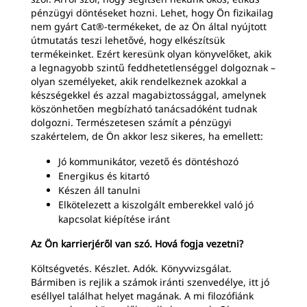
pénzügyi döntéseket hozni. Lehet, hogy Ön fizikailag
nem gyárt Cat®-termékeket, de az Ön által nyújtott
útmutatás teszi lehetővé, hogy elkészítsük
termékeinket. Ezért keresünk olyan könyvelőket, akik
a legnagyobb szintű feddhetetlenséggel dolgoznak –
olyan személyeket, akik rendelkeznek azokkal a
készségekkel és azzal magabiztossággal, amelynek
köszönhetően megbízható tanácsadóként tudnak
dolgozni. Természetesen számít a pénzügyi
szakértelem, de Ön akkor lesz sikeres, ha emellett:
Jó kommunikátor, vezető és döntéshozó
Energikus és kitartó
Készen áll tanulni
Elkötelezett a kiszolgált emberekkel való jó
kapcsolat kiépítése iránt
Az Ön karrierjéről van szó. Hová fogja vezetni?
Költségvetés. Készlet. Adók. Könyvvizsgálat.
Bármiben is rejlik a számok iránti szenvedélye, itt jó
eséllyel találhat helyet magának. A mi filozófiánk