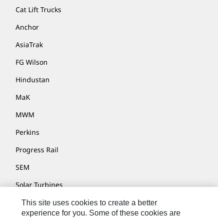
Cat Lift Trucks
Anchor
AsiaTrak
FG Wilson
Hindustan
MaK
MWM
Perkins
Progress Rail
SEM
Solar Turbines
SPM Oil & Gas
This site uses cookies to create a better
experience for you. Some of these cookies are