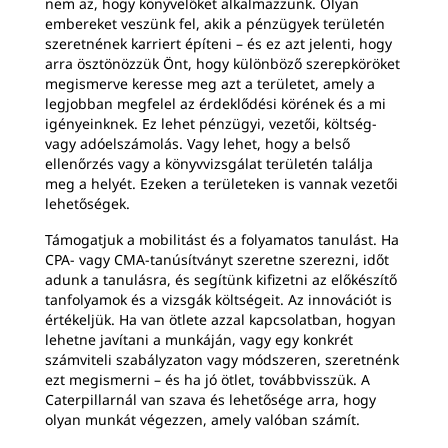
nem az, hogy könyvelőket alkalmazzunk. Olyan
embereket veszünk fel, akik a pénzügyek területén
szeretnének karriert építeni – és ez azt jelenti, hogy
arra ösztönözzük Önt, hogy különböző szerepköröket
megismerve keresse meg azt a területet, amely a
legjobban megfelel az érdeklődési körének és a mi
igényeinknek. Ez lehet pénzügyi, vezetői, költség-
vagy adóelszámolás. Vagy lehet, hogy a belső
ellenőrzés vagy a könyvvizsgálat területén találja
meg a helyét. Ezeken a területeken is vannak vezetői
lehetőségek.
Támogatjuk a mobilitást és a folyamatos tanulást. Ha
CPA- vagy CMA-tanúsítványt szeretne szerezni, időt
adunk a tanulásra, és segítünk kifizetni az előkészítő
tanfolyamok és a vizsgák költségeit. Az innovációt is
értékeljük. Ha van ötlete azzal kapcsolatban, hogyan
lehetne javítani a munkáján, vagy egy konkrét
számviteli szabályzaton vagy módszeren, szeretnénk
ezt megismerni – és ha jó ötlet, továbbvisszük. A
Caterpillarnál van szava és lehetősége arra, hogy
olyan munkát végezzen, amely valóban számít.