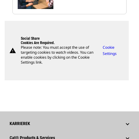
Social Share
Cookies Are Required.
Please note: You must accept the use of
Cookie
warning
targeting cookies to watch videos. You can
Settings
enable cookies by clicking on the Cookie
Settings link.
KARRIEREK
Miért Érdemes A Caterpillart Választani?
Cat® Products & Services