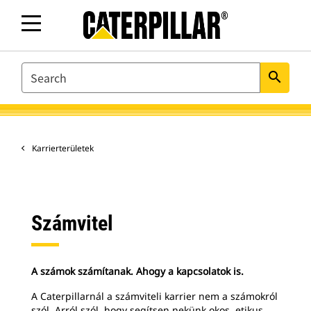
SEARCH
search
Karrierterületek
Számvitel
A számok számítanak. Ahogy a kapcsolatok is.
A Caterpillarnál a számviteli karrier nem a számokról
szól. Arról szól, hogy segítsen nekünk okos, etikus