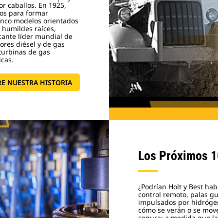
r caballos. En 1925,
ios para formar
cinco modelos orientados
s humildes raíces,
cante líder mundial de
ores diésel y de gas
 turbinas de gas
icas.
E NUESTRA HISTORIA
Los Próximos 
¿Podrían Holt y Best h
control remoto, palas gu
impulsados por hidróge
cómo se verán o se move
segura: a medida que la