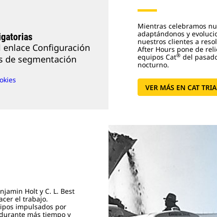
Mientras celebramos nu
adaptándonos y evoluci
gatorias
nuestros clientes a resol
el enlace Configuración
After Hours pone de reli
®
equipos Cat
del pasado
es de segmentación
nocturno.
okies
VER MÁS EN CAT TRIA
enjamin Holt y C. L. Best
cer el trabajo.
ipos impulsados por
 durante más tiempo y